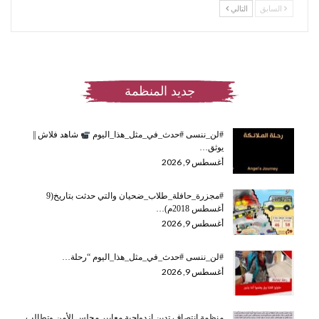
السابق
التالي
جديد المنظمة
#لن_ننسى #حدث_في_مثل_هذا_اليوم
شاهد فلاش ||
يوثق…
أغسطس 9, 2026
#مجزرة_حافلة_طلاب_ضحيان والتي حدثت بتاريخ(9
أغسطس 2018م)…
أغسطس 9, 2026
#لن_ننسى #حدث_في_مثل_هذا_اليوم “رحلة…
أغسطس 9, 2026
منظمة انتصاف تدين ازدواجية معايير مجلس الأمن وتطالب