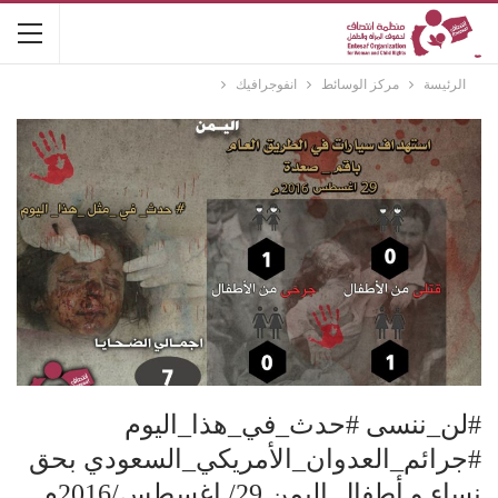
الرئيسة
مركز الوسائط
انفوجرافيك
#لن_ننسى #حدث_في_هذا_اليوم
#جرائم_العدوان_الأمريكي_السعودي بحق
نساء و أطفال اليمن 29/ اغسطس/2016م