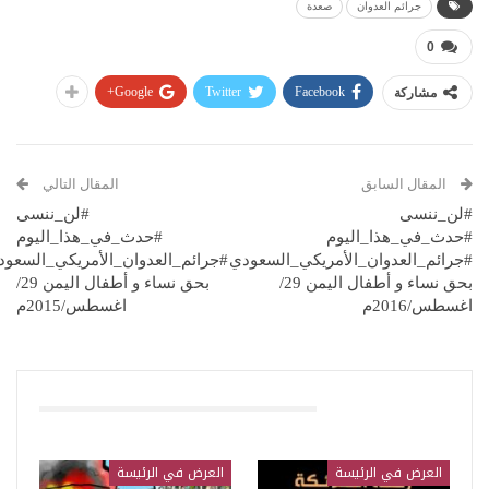
جرائم العدوان
صعدة
0
Google+
Twitter
Facebook
مشاركة
المقال السابق
المقال التالي
#لن_ننسى
#لن_ننسى
#حدث_في_هذا_اليوم
#حدث_في_هذا_اليوم
#جرائم_العدوان_الأمريكي_السعودي
#جرائم_العدوان_الأمريكي_السعود
بحق نساء و أطفال اليمن 29/
بحق نساء و أطفال اليمن 29/
اغسطس/2016م
اغسطس/2015م
قد يعجبك ايضا
العرض في الرئيسة
العرض في الرئيسة