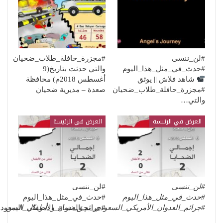
#لن_ننسى
#مجزرة_حافلة_طلاب_ضحيان
#حدث_في_مثل_هذا_اليوم
والتي حدثت بتاريخ(9
شاهد فلاش || يوثق
أغسطس 2018م) محافظة
#مجزرة_حافلة_طلاب_ضحيان
صعدة – مديرية ضحيان
والتي…
العرض في الرئيسة
العرض في الرئيسة
#لن_ننسى
#لن_ننسى
#حدث_في_مثل_هذا_اليوم
#حدث_في_مثل_هذا_اليوم
#جرائم_العدوان_الأمريكي_السعودي_بحق_نساء_و_أطفال_اليمن
…
#جرائم_العدوان_الأمريكي_السعو