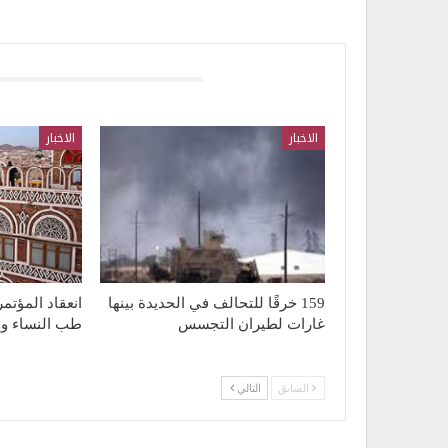
قد يعجبك ايضا
الاخبار
الاخبار
159 خرقًا للتحالف في الحديدة بينها
انعقاد المؤتم
غارات لطيران التجسس
طب النساء وال
السابق
التالي