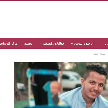
رير
الرصد والتوثيق
فعاليات وانشطة
مجتمع
مركز الوسائط
 انفجار عدن