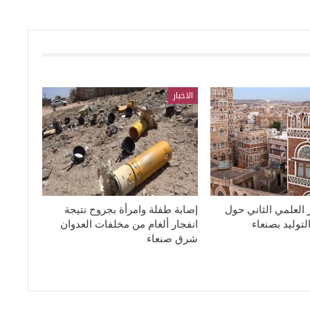
الاخبار
ر العلمي الثاني حول
إصابة طفلة وامرأة بجروح نتيجة
توليد بصنعاء
انفجار ألغام من مخلفات العدوان
شرق صنعاء