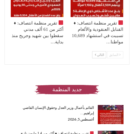
تقرير منظمة انتصاف:
♦️
تقرير منظمة انتصاف:
♦️
القنابل العنقودية والألغام
أكثر من 61 ألف مدني
تسببت في استشهاد 10,689
سقطوا بين شهيد وجريح منذ
مواطنا…
بداية…
السابق
التالي
جديد المنظمة
القائم بأعمال وزير العدل وحقوق الإنسان القاضي
إبراهيم…
أغسطس 5, 2026
تقرير منظمة انتصاف:
♦️
أكثر من 1.4 مليون نازح