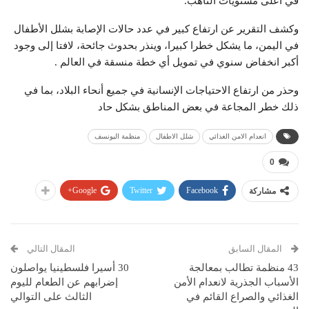
في أعلى مستويات التأهب.
وكشف التقرير عن ارتفاع كبير في عدد حالات الإصابة بشلل الأطفال
في اليمن، ما يشكل خطرا كبيرا، وينذر بحدوث جائحة، لافتا إلى وجود
أكبر انخفاض سنوي في تمويل أي خطة منسقة في العالم .
وحذر من ارتفاع الاحتياجات الإنسانية في جميع أنحاء البلاد، بما في
ذلك خطر المجاعة في بعض المناطق بشكل حاد
انعدام الامن الغذائي
شلل الاطفال
منظمة اليونسف
0
Google+
Twitter
Facebook
مشاركة
المقال السابق
المقال التالي
43 منظمة تطالب بمعالجة
30 أسيرا فلسطينيا يواصلون
الأسباب الجذرية لانعدام الأمن
إضرابهم عن الطعام لليوم
الغذائي والصراع القائم في
الثالث على التوالي