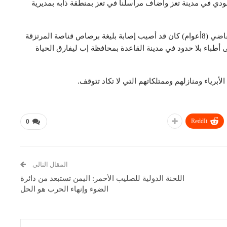
ي في مدينة تعز وأضاف مراسلنا في تعز بمنطقة ذابه بمديرية
وأوضح مصدر طبي أن الطفل إيهاب مالك قاسم سعيد القاضي (8أعوام) كان قد أصيب إصابة بليغة برصاص قناصة المرتزقة
أطباء بلا حدود في مدينة القاعدة بمحافظة إب ليفارق الحياة
برياء ومنازلهم وممتلكاتهم التي لا تكاد تتوقف.
ReddIt
0
المقال التالي
اللحنة الدولية للصليب الأحمر: اليمن تستبعد من دائرة
الضوء وإنهاء الحرب هو الحل