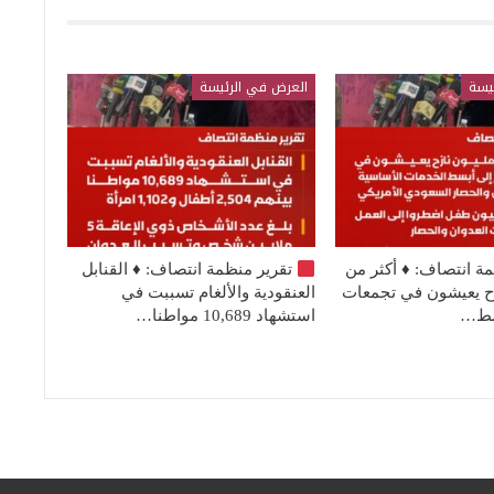
يسة
العرض في الرئيسة
مة انتصاف:
♦️
أكثر من
تقرير منظمة انتصاف:
♦️
القنابل
نازح يعيشون في تجمعات
العنقودية والألغام تسببت في
بسط…
استشهاد 10,689 مواطنا…