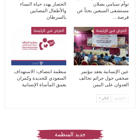
توأم سيامي يصلان
الحصار يهدد حياة النساء
مستشفى السبعين بحثاً عن
والأطفال المصابين
فرصة…
بالسرطان
العرض في الرئيسة
العرض في الرئيسة
عين الإنسانية يعقد مؤتمر
منظمة انتصاف: الاستهداف
صحفي حول جرائم تحالف
السعودي للحديدة وكمران
العدوان على اليمن
يعمق المأساة الإنسانية
السابق
التالي
جديد المنظمة