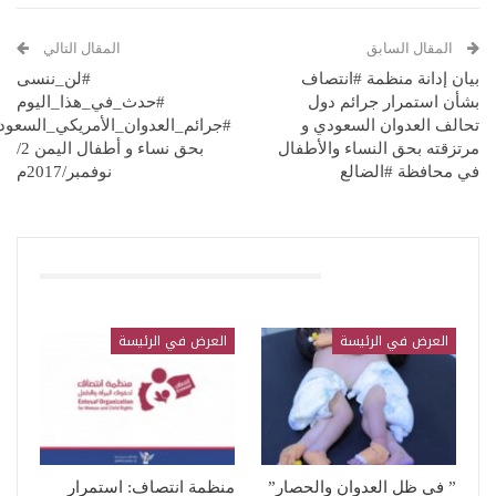
المقال السابق
المقال التالي
بيان إدانة منظمة #انتصاف
#لن_ننسى
بشأن استمرار جرائم دول
#حدث_في_هذا_اليوم
تحالف العدوان السعودي و
#جرائم_العدوان_الأمريكي_السعود
مرتزقته بحق النساء والأطفال
بحق نساء و أطفال اليمن 2/
في محافظة #الضالع
نوفمبر/2017م
قد يعجبك ايضا
العرض في الرئيسة
العرض في الرئيسة
” في ظل العدوان والحصار”
منظمة انتصاف: استمرار