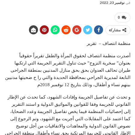
في
نوفمبر 23, 2022
0
مشاركة
منظمة انتصاف – تقرير
أصدرت منظمة انتصاف لحقوق المرأة والطفل تقريراً حقوقياً
بعنوان” سخرية النزوح” حيث تناول التقرير الجريمة التي ارتكبها
طيران تحالف العدوان بحق بحق منازل المدنيين بمنطقة الجراحى
التابعة لمدیریة الجراحي بمحافظة الحديدة والتي را ح ضحيتها مدنيين
بينهم نساء و أطفال، وذلك بتاريخ 12 نوفمبر 2018م
و تحدث عن تفاصيل الجريمة وإفادات الشهود، كما تحدث عن الإطار
القانوني للجريمة وفقا للقوانين والمواثيق الدولية و استند التقرير
إلى إحصائيات المنظمة فيما يخص تفاصيل الجريمة وعدد الضحايا،
كما اعتمد على المقابلات التي أجريت مع الشهود، وتم الرجوع إلى
نصوص القانون الدولية والمعاهدات والاتفاقيات من أجل توضيح
الإطار القانوني للجريمة المرتكبة بحق نساء وأطفال منطقة الجراحى