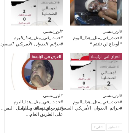
#لن_ننسى
#لن_ننسى
#حدث_في_مثل_هذا_اليوم
#حدث_في_مثل_هذا_اليوم
” أوجاع لن تلتئم “
#جرائم_العدوان_الأمريكي_السعو
العرض في الرئيسة
العرض في الرئيسة
#لن_ننسى
#لن_ننسى
#حدث_في_مثل_هذا_اليوم
#حدث_في_مثل_هذا_اليوم
“تقرير استهداف سيارات
#جرائم_العدوان_الأمريكي_السعودي_بحق_نساء_و_أطفال_اليمن…
على الطريق العام…
السابق
التالي