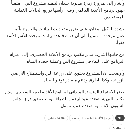
وأشار إلى ضرورة زيارة مديرية حيدان لتنفيذ مشروع البن .. مثمناً
جهود برنامج الأغذية العالمي وعلى رأسها توزيع الحالات الغذائية
للمستفيدين.
وشدد الوكيل بيضان، على ضرورة تحديث البيانات والخروج بآلية
عمل موحدة .. مشيراً إلى أن هناك قاعدة بيانات موحدة للأسر الأشد
فقراً.
من جانبها أشارت مدير مكتب برنامج الأغذية الخضيري، إلى اعتزام
البرنامج على البدء في مشروع البن وعملية حصاد المياه.
وأوضحت أن المشروع يحتوي على زراعة البن واستصلاح الأراضي
الزراعية وكذا الطرق ودعم مصادر توفير المياه.
حضر الاجتماع المنسق الميداني لبرنامج الأغذية أحمد السعيدي ومدير
مكتب التربية بصعدة عبدالرحمن الظراف ونائب مدير فرع مجلس
الشؤون الإنسانية بصعدة حميد مهمل.
برنامج الأغذية العالمي
صعده
مناقشة مشاريع
0