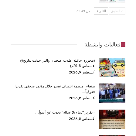
السابق
التالي
1 من 3٬049
فعاليات وانشطة
#مجزرة_حافلة_طلاب_ضحيان والتي حدثت بتاريخ(9
أغسطس 2018م)…
أغسطس 9, 2026
صنعاء : منظمة انتصاف تصدر خلال مؤتمر صحفي تقريرا
حقوقياً…
أغسطس 8, 2026
– تقرير “دماء بلا عدالة” تحدث عن أسوأ…
أغسطس 8, 2026