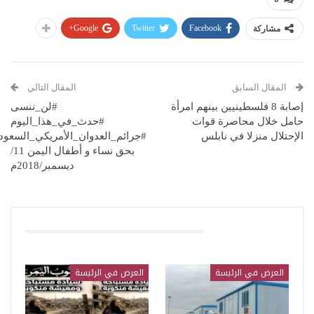
Google+
Twitter
Facebook
مشاركة
المقال السابق
المقال التالي
إصابة 8 فلسطينيين بينهم امرأة
#لن_ننسى
حامل خلال محاصرة قوات
#حدث_في_هذا_اليوم
الإحتلال منزلا في نابلس
#جرائم_العدوان_الأمريكي_السعود
بحق نساء و أطفال اليمن 11/
ديسمبر/2018م
قد يعجبك ايضا
العرض في الرئيسة
العرض في الرئيسة