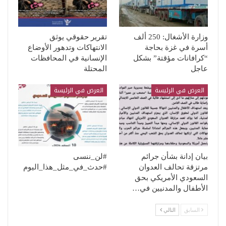
وزارة الأشغال: 250 ألف
تقرير حقوقي يوثق
أسرة في غزة بحاجة
الانتهاكات وتدهور الأوضاع
“كرافانات مؤقتة” بشكل
الإنسانية في المحافظات
عاجل
المحتلة
العرض في الرئيسة
العرض في الرئيسة
بيان إدانة بشأن جرائم
#لن_ننسى
مرتزقة تحالف العدوان
#حدث_في_مثل_هذا_اليوم
السعودي الأمريكي بحق
الأطفال والمدنيين في…
السابق
التالي