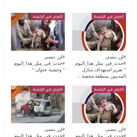
العرض في الرئيسة
العرض في الرئيسة
#لن_ننسى
#لن_ننسى
#حدث_في_مثل_هذا_اليوم
#حدث_في_مثل_هذا_اليوم
” تقرير استهداف منازل
” وحشية عدوان “
المدنيين بمنطقة محضة…
العرض في الرئيسة
العرض في الرئيسة
#لن_ننسى
#لن_ننسى
#حدث_في_مثل_هذا_اليوم
#حدث_في_مثل_هذا_اليوم