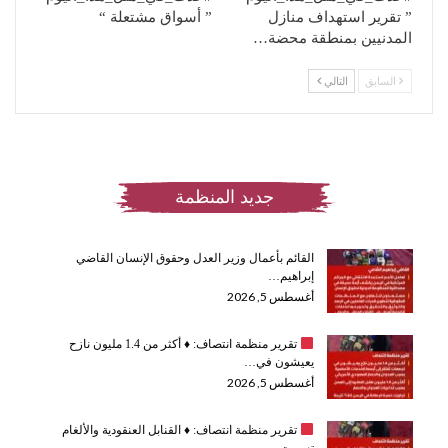
” تقرير استهداف منازل
” أسواق مشتعلة “
المدنيين بمنطقة محضة…
السابق
التالي
جديد المنظمة
القائم بأعمال وزير العدل وحقوق الإنسان القاضي
إبراهيم…
أغسطس 5, 2026
تقرير منظمة انتصاف:
♦️
أكثر من 1.4 مليون نازح
يعيشون في…
أغسطس 5, 2026
تقرير منظمة انتصاف:
♦️
القنابل العنقودية والألغام
تسببت…