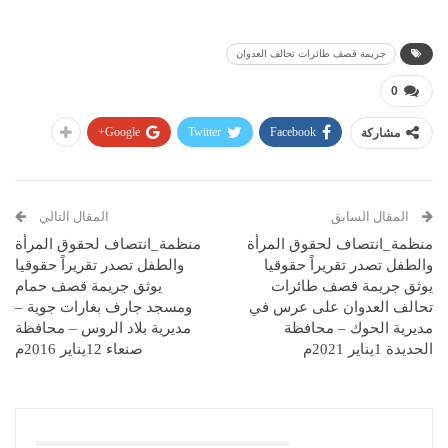
جريمة قصف طائرات تحالف العدوان
0
Google+
Twitter
Facebook
مشاركة
المقال السابق
المقال التالي
منظمة_انتصاف لحقوق المرأة
منظمة_انتصاف لحقوق المرأة
والطفل تصدر تقريراً حقوقيا
والطفل تصدر تقريراً حقوقيا
يوثق جريمة قصف طائرات
يوثق جريمة قصف حمام
تحالف العدوان على عرس في
ومسجد جارف بغارات جوية –
مديرية الحوك – محافظة
مديرية بلاد الروس – محافظة
الحديدة 1يناير 2021م
صنعاء 12يناير 2016م
قد يعجبك ايضا