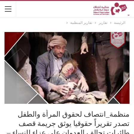
الرئيسة
تقارير
تقارير المنظمة
منظمة_انتصاف لحقوق المرأة والطفل
تصدر تقريراً حقوقيا يوثق جريمة قصف
طائرات تحالف العدوان على عزاء للنساء –