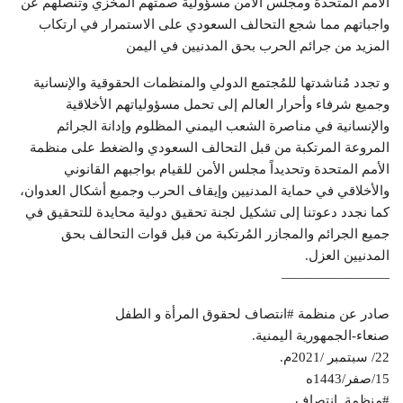
الأمم المتحدة ومجلس الأمن مسؤولية صمتهم المخزي وتنصلهم عن
واجباتهم مما شجع التحالف السعودي على الاستمرار في ارتكاب
المزيد من جرائم الحرب بحق المدنيين في اليمن
و تجدد مُناشدتها للمُجتمع الدولي والمنظمات الحقوقية والإنسانية
وجميع شرفاء وأحرار العالم إلى تحمل مسؤولياتهم الأخلاقية
والإنسانية في مناصرة الشعب اليمني المظلوم وإدانة الجرائم
المروعة المرتكبة من قبل التحالف السعودي والضغط على منظمة
الأمم المتحدة وتحديداً مجلس الأمن للقيام بواجبهم القانوني
والأخلاقي في حماية المدنيين وإيقاف الحرب وجميع أشكال العدوان،
كما نجدد دعوتنا إلى تشكيل لجنة تحقيق دولية محايدة للتحقيق في
جميع الجرائم والمجازر المُرتكبة من قبل قوات التحالف بحق
المدنيين العزل.
————————
صادر عن منظمة #انتصاف لحقوق المرأة و الطفل
صنعاء-الجمهورية اليمنية.
22/ سبتمبر /2021م.
15/صفر/1443ه
#منظمة_انتصاف