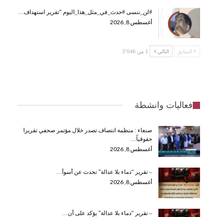
#لن_ننسى #حدث_في_مثل_هذا_اليوم “تقرير استهداف…
أغسطس 8, 2026
السابق
التالي
1 من 3٬046
فعاليات وانشطة
صنعاء : منظمة انتصاف تصدر خلال مؤتمر صحفي تقريرا
حقوقياً…
أغسطس 8, 2026
– تقرير “دماء بلا عدالة” تحدث عن أسوأ…
أغسطس 8, 2026
– تقرير “دماء بلا عدالة” يؤكد على أن…