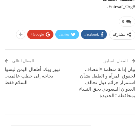
#Entesaf_Org.
0
Google+
Twitter
Facebook
مشاركة
المقال السابق
المقال التالي
بيان إدانة منظمة #انتصاف
نيوز ويك: أطفال اليمن ليسوا
لحقوق المرأة و الطفل بشأن
بحاجة إلى خطب عالمية..
استمرار جرائم دول تحالف
السلام فقط
العدوان السعودي بحق النساء
بمحافظة #الحديدة
قد يعجبك ايضا