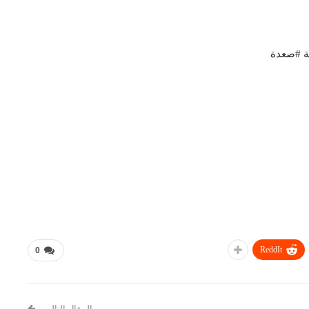
ظة #صعدة
ReddIt
0
المقال التالي