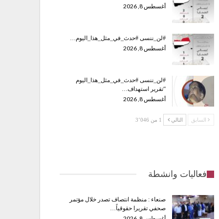
أغسطس 8, 2026
#لن_ننسى #حدث_في_مثل_هذا_اليوم…
أغسطس 8, 2026
#لن_ننسى #حدث_في_مثل_هذا_اليوم
“تقرير استهداف…
أغسطس 8, 2026
السابق
التالي
1 من 3٬046
فعاليات وانشطة
صنعاء : منظمة انتصاف تصدر خلال مؤتمر
صحفي تقريرا حقوقياً…
أغسطس 8, 2026