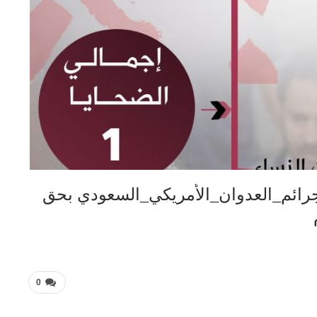
ائم_العدوان_الأمريكي_السعودي بحق
0