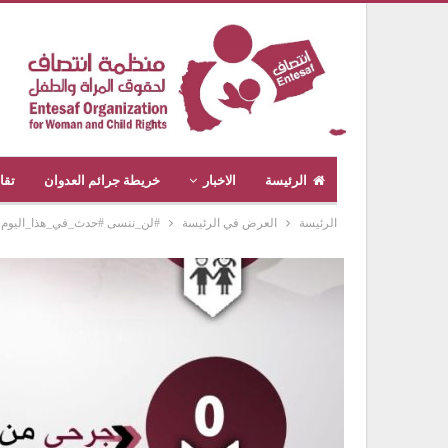
الرئيسة
الاخبار
خريطة جرائم العدوان
تقا
الرئيسة
العرض في الرئيسة
#لن_ننسى #حدث_في_هذا_اليوم #جرائم_