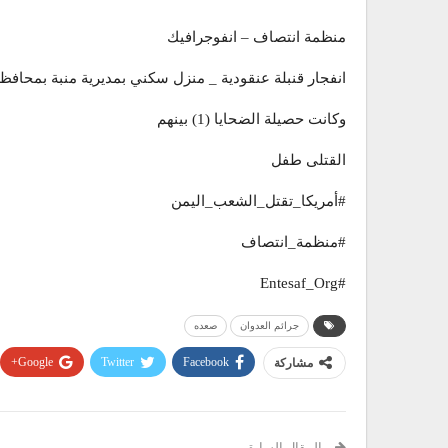
منظمة انتصاف – انفوجرافيك
انفجار قنبلة عنقودية _ منزل سكني بمديرية منبة بمحاف
وكانت حصيلة الضحايا (1) بينهم
القتلى طفل
#أمريكا_تقتل_الشعب_اليمن
#منظمة_انتصاف
#Entesaf_Org
جرائم العدوان
صعده
Google+
Twitter
Facebook
مشاركة
المقال السابق