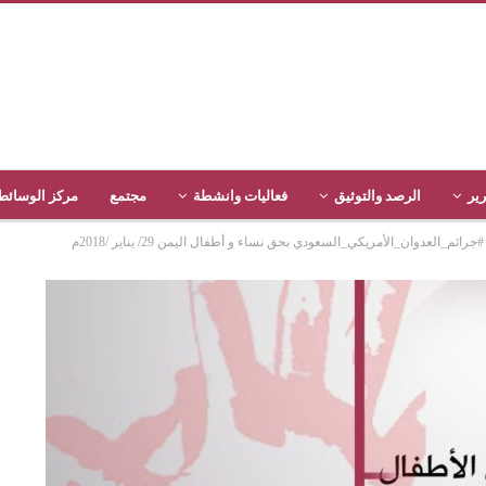
رير
الرصد والتوثيق
فعاليات وانشطة
مجتمع
مركز الوسائط
العدوان_الأمريكي_السعودي بحق نساء و أطفال اليمن 29/ يناير /2018م