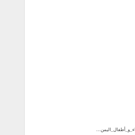
اء_و_أطفال_اليمن…