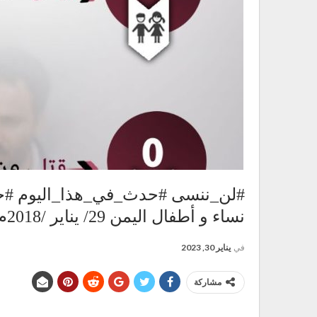
#لن_ننسى #حدث_في_هذا_اليوم #جر
نساء و أطفال اليمن 29/ يناير /2018م
في
يناير 30, 2023
مشاركة