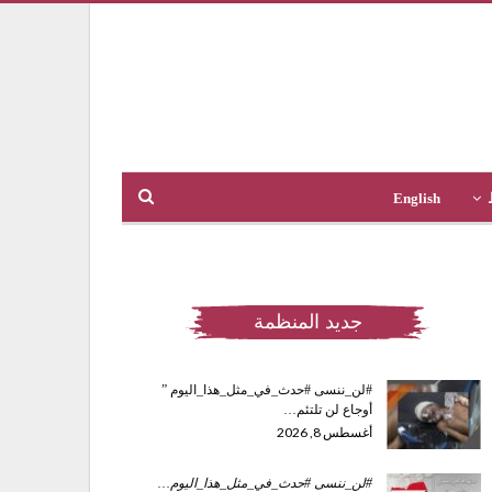
English
جديد المنظمة
#لن_ننسى #حدث_في_مثل_هذا_اليوم ”
أوجاع لن تلتئم…
أغسطس 8, 2026
#لن_ننسى #حدث_في_مثل_هذا_اليوم
…