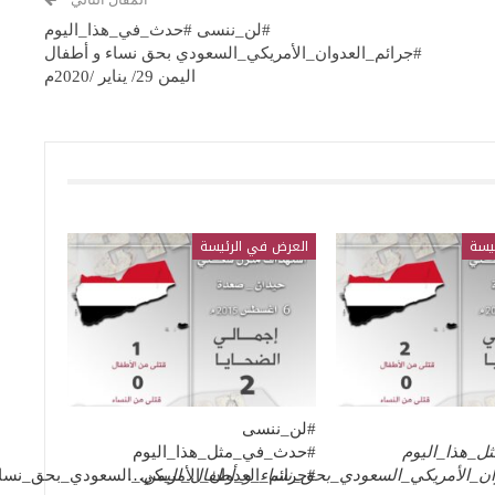
#لن_ننسى #حدث_في_هذا_اليوم
#جرائم_العدوان_الأمريكي_السعودي بحق نساء و أطفال
اليمن 29/ يناير /2020م
يسة
العرض في الرئيسة
#لن_ننسى
_هذا_اليوم
#حدث_في_مثل_هذا_اليوم
ان_الأمريكي_السعودي_بحق_نساء_و_أطفال_اليمن
…
#جرائم_العدوان_الأمريكي_السعودي_بحق_نس