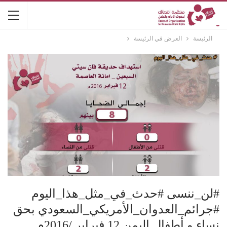
الرئيسة
العرض في الرئيسة
#لن_ننسى #حدث_في_مثل_هذا_اليوم
#جرائم_العدوان_الأمريكي_السعودي بحق
نساء و أطفال اليمن 12 فبراير /2016م