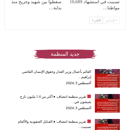
تسببت في استشهاد 10,689
سقطوا بين شهيد وجريح منذ
مواطنا…
بداية…
السابق
التالي
جديد المنظمة
القائم بأعمال وزير العدل وحقوق الإنسان القاضي
إبراهيم…
أغسطس 5, 2026
تقرير منظمة انتصاف:
♦️
أكثر من 1.4 مليون نازح
يعيشون في…
أغسطس 5, 2026
تقرير منظمة انتصاف:
♦️
القنابل العنقودية والألغام
تسببت…