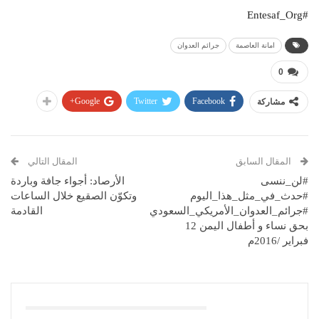
#Entesaf_Org
امانة العاصمة
جرائم العدوان
0
Google+
Twitter
Facebook
مشاركة
المقال السابق
المقال التالي
#لن_ننسى
الأرصاد: أجواء جافة وباردة
#حدث_في_مثل_هذا_اليوم
وتكوّن الصقيع خلال الساعات
#جرائم_العدوان_الأمريكي_السعودي
القادمة
بحق نساء و أطفال اليمن 12
فبراير /2016م
قد يعجبك ايضا