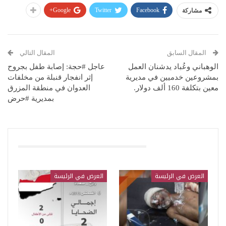
Google+
Twitter
Facebook
مشاركة
المقال السابق
المقال التالي
الوهباني وعُباد يدشنان العمل
عاجل #حجة: إصابة طفل بجروح
بمشروعين خدميين في مديرية
إثر انفجار قنبلة من مخلفات
معين بتكلفة 160 ألف دولار.
العدوان في منطقة المزرق
بمديرية #حرض
قد يعجبك ايضا
العرض في الرئيسة
العرض في الرئيسة