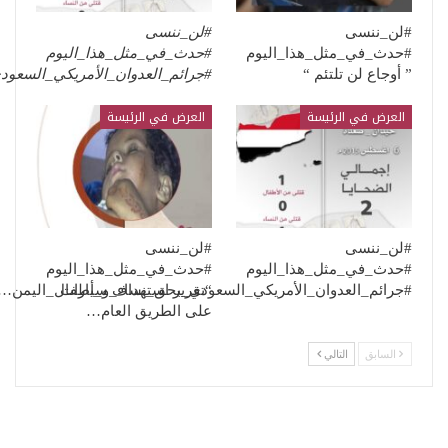
#لن_ننسى
#لن_ننسى
#حدث_في_مثل_هذا_اليوم
#حدث_في_مثل_هذا_اليوم
” أوجاع لن تلتئم “
#جرائم_العدوان_الأمريكي_السعو
العرض في الرئيسة
العرض في الرئيسة
#لن_ننسى
#لن_ننسى
#حدث_في_مثل_هذا_اليوم
#حدث_في_مثل_هذا_اليوم
“تقرير استهداف سيارات
#جرائم_العدوان_الأمريكي_السعودي_بحق_نساء_و_أطفال_اليمن…
على الطريق العام…
السابق
التالي