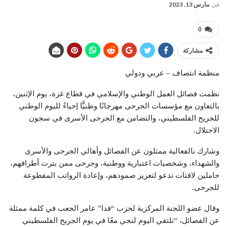
في
مارس 13, 2023
0
مشاركة
منظمة انتصاف – عربي ودولي
نظمت فصائل العمل الوطني والإسلامي في قطاع غزة، يوم الإثنين،
بالتعاون مع مؤسسات الجرحى مهرجانًا وطنيًّا إحياءً لليوم الوطني
للجريح الفلسطيني، والتضامن مع الجرحى الأسرى في سجون
الاحتلال.
وشارك بالفعالية ممثلون عن الفصائل وأهالي الجرحى والأسرى
والشهداء، وشخصيات اعتبارية ووطنية، وجرحى ممن بترت أطرافهم،
حاملين لافتات تدعو لتعزيز صمودهم، وإعادة الرواتب المقطوعة
للجرحى.
وقال عضو اللجنة المركزية لحزب “فدا” عامر الجعب في كلمة ممثلة
عن الفصائل، “نلتقي اليوم لنحي معًا في يوم الجريح الفلسطيني