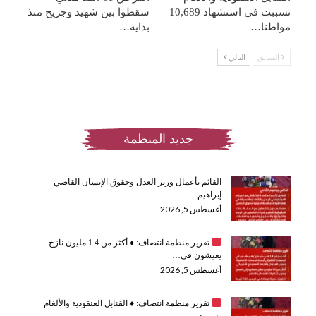
تسببت في استشهاد 10,689
سقطوا بين شهيد وجريح منذ
مواطنا…
بداية…
السابق
التالي
جديد المنظمة
القائم بأعمال وزير العدل وحقوق الإنسان القاضي
إبراهيم…
أغسطس 5, 2026
تقرير منظمة انتصاف:
♦️
أكثر من 1.4 مليون نازح
يعيشون في…
أغسطس 5, 2026
تقرير منظمة انتصاف:
♦️
القنابل العنقودية والألغام
تسببت…