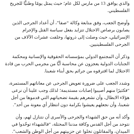
والذي يوافق 13 من مارس لكل عام؛ حيث يمثل يومًا وطنيًّا للجريح
الفلسطيني.
وأوضح الجعب، وفق متابعة وكالة “صفا”، أن أعداد الجرحى الذين
يصابون برصاص الاحتلال تتزايد بفعل سياسة القتل والإجرام
الإسرائيلي، حيث وصلت إلى ذروتها، وخلفت عشرات الآلاف من
الجرحى الفلسطينيين.
وذكر أن المجتمع الدولي بمؤسساته الحقوقية والإنسانية ومحكمة
الجنايات الدولية يعجزون عن محاسبة أيًّا من مجرمي الحرب من قادة
الاحتلال لما اقترفوه من جرائم بحق أبناء شعبنا.
وشدد الجعب على ضرورة تعويض الجرحى عن معاناتهم المستمرة،
“فكثيرًا منهم أصيبوا إصابات مستديمة؛ لذلك وجب علينا أن نرعى
هؤلاء الابطال، وأن نشعرهم بقيمة تضحياتهم التي قدموها من أجل
شعبنا، وأن نجعلهم يعيشوا بكرامة دون انتظار أي معونة من أحد”.
وأكد أنه من حق الشهداء والجرحى والأسرى أن نتنازل لهم، وأن
نتوحد من أجل القدس وكافة مدننا المحتلة، “فالشهداء توحّدوا في
الميدان، والمقاتلون تخلوا عن حزبيتهم من أجل الوطن والشعب”.