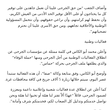
وأضاف الجعب “من حق الجرحى علينا أن نعمل جاهدين على توفير
كل ما يحتاجون أو على الأقل توفير الحد الأدنى من العيش الكريم،
وأن نحفظ لهم كرامتهم، وأن نراعي حقوقهم، وأن نتحمل المسؤولية
الوطنية والأخلاقية تجاههم، ومن حق الأسرى علينا أن نحترم
تضحياتهم”.
فعاليات وطنية
وأعلن محمد أبو الكاس في كلمة ممثلة عن مؤسسات الجرحى عن
انطلاق الفعاليات الوطنية من أجل الجرحى ومنها “حملة الوفاء”
والذي يطلقها ملف الجرحى بحركة “حماس”.
وأوضح أبو الكاس، وفق متابعة وكالة “صفا”، أن هذه الفعالية ستبدأ
عصر اليوم، سيتم خلالها زيارة 5 آلاف جريح في كافة محافظات غزة.
كما أعلن عن انطلاق عدة فعاليات شعبية وإعلامية داعمة ومعززة
لصمود الجرحى، قائلاً “عهدًا ألاّ تفتر لنا همّة أو تخبوا لنا همّة ونحن
نواصل خدمتكم وتذليل كل الصعاب لكم، فخدمتكم شرف وأمانة”.