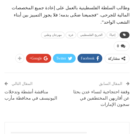
وطالب السلطة الفلسطينية بالعمل على إعادة جميع المخصصات
المالية للجرحى، “فجميعنا ضحّى بدمه؛ فلا يجوز التمييز بين أبناء
الشعب الواحد”.
إحياءً
الجريح الفلسطيني
غزة
مهرجان وطني
0
Google+
Twitter
Facebook
مشاركة
المقال السابق
المقال التالي
وقفة احتجاجية لنساء عدن بحثا
مناقشة أنشطة وتدخلات
عن أقاربهن المختطفين في
اليونيسف في محافظة مأرب
سجون الإمارات
قد يعجبك ايضا