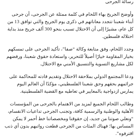
رسالة الجرحى
وأوضح الجريح بهاء اللحام في كلمة ممثلة عن الجرحى، أن جرحى
أبناء شعبنا تتجدد معاناتهم في ذكرى يوم الجريح والتي توافق 13 من
كل عام، مشيرًا إلى أن الاحتلال تسبب بنحو 300 ألف جريح منذ بداية
احتلاله فلسطين.
وجدد اللحام، وفق متابعة وكالة “صفا”، تأكيد الجرحى على تمسكهم
بخيار المقاومة خيارًا أصيلاً للتحرير، واستعادة حقوق شعبنا، ورفضهم
لكل مشاريع التسوية والتنسيق الأمني مع الاحتلال.
ودعا المجتمع الدولي بملاحقة الاحتلال وتقديم قادته للمحاكمة على
جرائمهم بحقهم وحق شعبنا الفلسطيني، مؤكدًا أن العالم اليوم
يمارس ازدواجية بالمعايير في تعاطيه مع القضية الفلسطينية.
وطالب اللحام الجميع لمزيد من الاهتمام بالجرحى من المؤسسات
الأهلية والوطنية والرسمية كافة، وتجنب الجرحى تداعيات الانقسام،
“ونعلي صوتنا من جديد، إن حقوقنا ومخصصاتنا خط أحمر لا يمكن
المساس بها؛ فهناك المئات من الجرحى قطعت رواتبهم بدون أي ذنب
اقترفوه”.