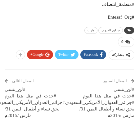
#منظمة_انتصاف
#Entesaf_Org
جرايم العدوان
مارب
0
Google+
Twitter
Facebook
مشاركة
المقال السابق
المقال التالي
#لن_ننسى
#لن_ننسى
#حدث_في_مثل_هذا_اليوم
#حدث_في_مثل_هذا_اليوم
#جرائم_العدوان_الأمريكي_السعودي
#جرائم_العدوان_الأمريكي_السعود
بحق نساء و أطفال اليمن 31/
بحق نساء و أطفال اليمن 31/
مارس /2015م
مارس /2015م