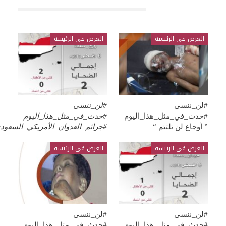
قد يعجبك ايضا
العرض في الرئيسة
العرض في الرئيسة
#لن_ننسى
#لن_ننسى
#حدث_في_مثل_هذا_اليوم
#حدث_في_مثل_هذا_اليوم
” أوجاع لن تلتئم “
#جرائم_العدوان_الأمريكي_السعو
العرض في الرئيسة
العرض في الرئيسة
#لن_ننسى
#لن_ننسى
#حدث_في_مثل_هذا_اليوم
#حدث_في_مثل_هذا_اليوم