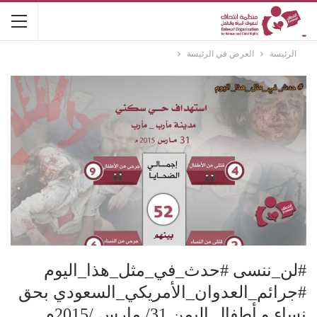
الرئيسة
العرض في الرئيسة
#لن_ننسى #حدث_في_مثل_هذا_اليوم
#جرائم_العدوان_الأمريكي_السعودي بحق
نساء و أطفال اليمن 31/ مارس /2015م