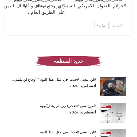
“تقرير استهداف سيارات
#جرائم_العدوان_الأمريكي_السعودي_بحق_نساء_و_أطفال_اليمن…
على الطريق العام…
السابق
التالي
جديد المنظمة
#لن_ننسى #حدث_في_مثل_هذا_اليوم ” أوجاع لن تلتئم…
أغسطس 8, 2026
#لن_ننسى #حدث_في_مثل_هذا_اليوم
…
أغسطس 8, 2026
#لن_ننسى #حدث_في_مثل_هذا_اليوم…