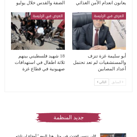
يعانون انعدام الأمن الغذائي
الضفة والقدس خلال يوليو
العرض في الرئيسة
العرض في الرئيسة
أبو سليمة غزة تنزف
18 شهيد فلسطيني بينهم
والمستشفيات لم تعد تحتمل
ثلاثة اطفال في استهدافات
أعداد المصابين
صهيونية في قطاع غزة
السابق
التالي
جديد المنظمة
#لن_ننسى #حدث_في_مثل_هذا_اليوم ” أوجاع لن تلتئم…