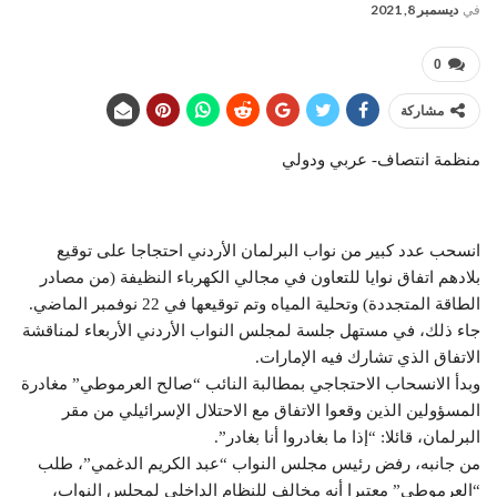
في
ديسمبر 8, 2021
0
مشاركة
منظمة انتصاف- عربي ودولي
انسحب عدد كبير من نواب البرلمان الأردني احتجاجا على توقيع
بلادهم اتفاق نوايا للتعاون في مجالي الكهرباء النظيفة (من مصادر
الطاقة المتجددة) وتحلية المياه وتم توقيعها في 22 نوفمبر الماضي.
جاء ذلك، في مستهل جلسة لمجلس النواب الأردني الأربعاء لمناقشة
الاتفاق الذي تشارك فيه الإمارات.
وبدأ الانسحاب الاحتجاجي بمطالبة النائب “صالح العرموطي” مغادرة
المسؤولين الذين وقعوا الاتفاق مع الاحتلال الإسرائيلي من مقر
البرلمان، قائلا: “إذا ما بغادروا أنا بغادر”.
من جانبه، رفض رئيس مجلس النواب “عبد الكريم الدغمي”، طلب
“العرموطي” معتبرا أنه مخالف للنظام الداخلي لمجلس النواب،