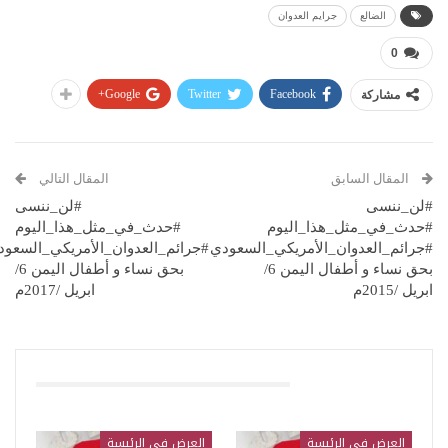
الضالع
جرايم العدوان
0
Google+
Twitter
Facebook
مشاركة
المقال السابق
المقال التالي
#لن_ننسى
#لن_ننسى
#حدث_في_مثل_هذا_اليوم
#حدث_في_مثل_هذا_اليوم
#جرائم_العدوان_الأمريكي_السعودي
#جرائم_العدوان_الأمريكي_السعود
بحق نساء و أطفال اليمن 6/
بحق نساء و أطفال اليمن 6/
ابريل /2015م
ابريل /2017م
قد يعجبك ايضا
العرض في الرئيسة
العرض في الرئيسة