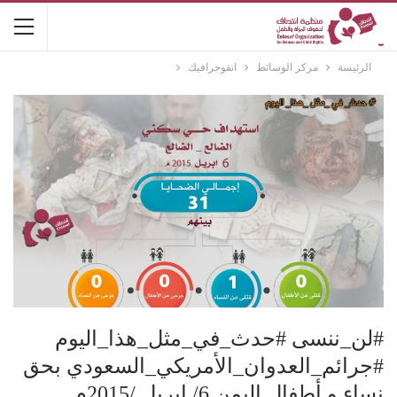
الرئيسة
مركز الوسائط
انفوجرافيك
#لن_ننسى #حدث_في_مثل_هذا_اليوم
#جرائم_العدوان_الأمريكي_السعودي بحق
نساء و أطفال اليمن 6/ ابريل /2015م