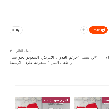
ReddIt
0
المقال التالي
ء
#لن_ننسى #جرائم_العدوان_الأمريكي_السعودي بحق نساء
و أطفال اليمن #السعودية_طرف_لاوسيط
يسة
العرض في الرئيسة