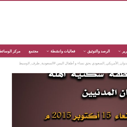
رير
الرصد والتوثيق
فعاليات وانشطة
مجتمع
مركز الوسائط
دوان_الأمريكي_السعودي بحق نساء و أطفال اليمن #السعودية_طرف_لاوسيط