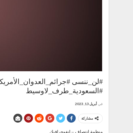
#لن_ننسى #جرائم_العدوان_الأمريك
#السعودية_طرف_لاوسيط
في
أبريل 13, 2023
مشاركة
منظمة انتصاف – انفوجرافيك