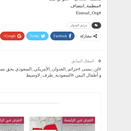
#منظمة_انتصاف
#Entesaf_Org
جرايم العدوان
Google+
Twitter
Facebook
مشاركة
المقال السابق
#لن_ننسى #جرائم_العدوان_الأمريكي_السعودي بحق نسا
و أطفال اليمن #السعودية_طرف_لاوسيط
قد يعجبك ايضا
العرض في الرئيسة
العرض في الرئ