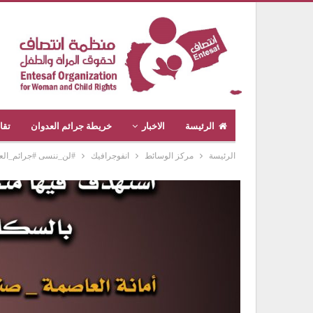
الرئيسة
الاخبار
خريطة جرائم العدوان
تقا
الرئيسة
مركز الوسائط
انفوجرافيك
#لن_ننسى #جرائم_الع