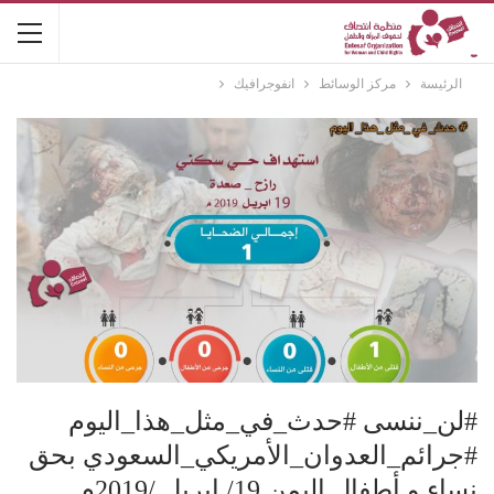
الرئيسة
مركز الوسائط
انفوجرافيك
#لن_ننسى #حدث_في_مثل_هذا_اليوم
#جرائم_العدوان_الأمريكي_السعودي بحق
نساء و أطفال اليمن 19/ ابريل /2019م