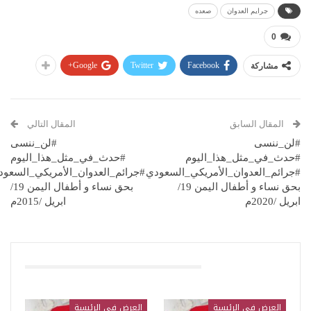
جرايم العدوان
صعده
0
Google+
Twitter
Facebook
مشاركة
المقال السابق
المقال التالي
#لن_ننسى
#لن_ننسى
#حدث_في_مثل_هذا_اليوم
#حدث_في_مثل_هذا_اليوم
#جرائم_العدوان_الأمريكي_السعودي
#جرائم_العدوان_الأمريكي_السعود
بحق نساء و أطفال اليمن 19/
بحق نساء و أطفال اليمن 19/
ابريل /2020م
ابريل /2015م
قد يعجبك ايضا
العرض في الرئيسة
العرض في الرئيسة