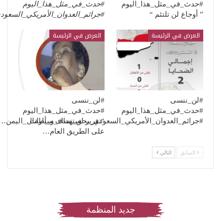
#حدث_في_مثل_هذا_اليوم
#حدث_في_مثل_هذا_اليوم
” أوجاع لن تلتئم “
#جرائم_العدوان_الأمريكي_السعو
العرض في الرئيسة
العرض في الرئيسة
#لن_ننسى
#لن_ننسى
#حدث_في_مثل_هذا_اليوم
#حدث_في_مثل_هذا_اليوم
“تقرير استهداف سيارات
#جرائم_العدوان_الأمريكي_السعودي_بحق_نساء_و_أطفال_اليمن…
على الطريق العام…
السابق
التالي
جديد المنظمة