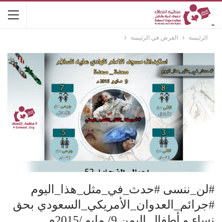
الرئيسة
العرض في الرئيسة
#لن_ننسى #حدث_في_مثل_هذا_اليوم
#جرائم_العدوان_الأمريكي_السعودي بحق
نساء و أطفال اليمن 9/ مايو /2015م