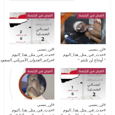
قد يعجبك ايضا
العرض في الرئيسة
العرض في الرئيسة
#لن_ننسى
#لن_ننسى
#حدث_في_مثل_هذا_اليوم
#حدث_في_مثل_هذا_اليوم
” أوجاع لن تلتئم “
#جرائم_العدوان_الأمريكي_السعو
العرض في الرئيسة
العرض في الرئيسة
#لن_ننسى
#لن_ننسى
#حدث_في_مثل_هذا_اليوم
#حدث_في_مثل_هذا_اليوم