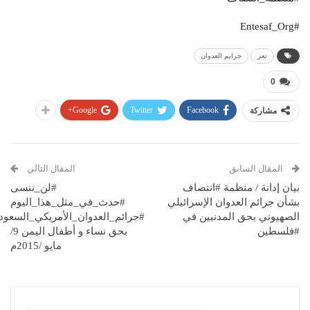
#Entesaf_Org
تعز
جرايم العدوان
0
Google+
Twitter
Facebook
مشاركة
المقال السابق
المقال التالي
بيان إدانة / منظمة #انتصاف
#لن_ننسى
بشأن جرائم العدوان الإسرائيلي
#حدث_في_مثل_هذا_اليوم
الصهيوني بحق المدنيين في
#جرائم_العدوان_الأمريكي_السعود
#فلسطين
بحق نساء و أطفال اليمن 9/
مايو /2015م