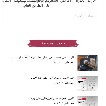
“تقرير استهداف سيارات
#جرائم_العدوان_الأمريكي_السعودي_بحق_نساء_و_أطفال_اليمن…
على الطريق العام…
السابق
التالي
جديد المنظمة
#لن_ننسى #حدث_في_مثل_هذا_اليوم ” أوجاع لن تلتئم…
أغسطس 8, 2026
#لن_ننسى #حدث_في_مثل_هذا_اليوم
…
أغسطس 8, 2026
#لن_ننسى #حدث_في_مثل_هذا_اليوم…
أغسطس 8, 2026