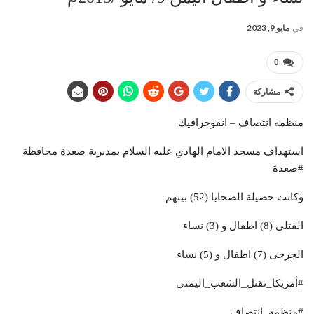
في
مايو 9, 2023
0
مشاركة
منظمة انتصاف – انفوجرافيك
استهداف مسجد الامام الهادي عليه السلام بمديرية صعدة محافظة
#صعدة
وكانت حصيلة الضحايا (52) بينهم
القتلى (8) اطفال و (3) نساء
الجرحى (7) اطفال و (5) نساء
#أمريكا_تقتل_الشعب_اليمني
#منظمة_انتصاف