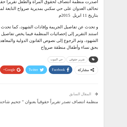
أصدرت منظمة انتصاف لحقوق المرأة والطفل تقريراً حقو
تحالف العدوان على حي سكني بمديرية صرواح التابعة لمح
بتاريخ 11 ابريل 2015م
و تحدث عن تفاصيل الجريمة وإفادات الشهود، كما تحدث عن 
استند التقرير إلى إحصائيات المنظمة فيما يخص تفاصيل ا
الشهود، وتم الرجوع إلى نصوص القانون الدولية والمعاهدا
بحق نساء وأطفال منطقة صرواح
تقرير حقوقي
حي الموت
Google+
Twitter
Facebook
مشاركة
المقال السابق
منظمة انتصاف تصدر تقريراً حقوقياً بعنوان ” جحيم شاحنة