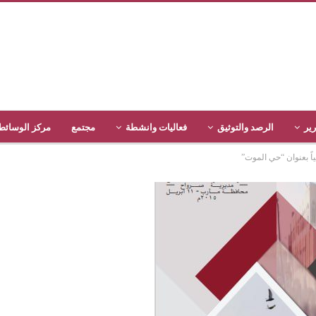
رير
الرصد والتوثيق
فعاليات وانشطة
مجتمع
مركز الوسائط
اً بعنوان “حي الموت”