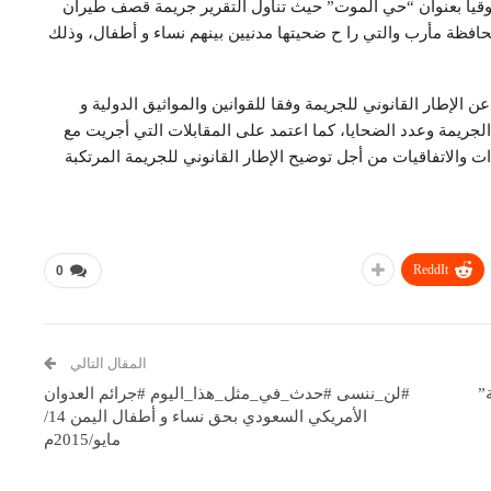
قياً بعنوان “حي الموت” حيث تناول التقرير جريمة قصف طيران
افظة مأرب والتي را ح ضحيتها مدنيين بينهم نساء و أطفال، وذلك
الإطار القانوني للجريمة وفقا للقوانين والمواثيق الدولية و
لجريمة وعدد الضحايا، كما اعتمد على المقابلات التي أجريت مع
ت والاتفاقيات من أجل توضيح الإطار القانوني للجريمة المرتكبة
ReddIt
0
المقال التالي
”
#لن_ننسى #حدث_في_مثل_هذا_اليوم #جرائم العدوان
الأمريكي السعودي بحق نساء و أطفال اليمن 14/
مايو/2015م