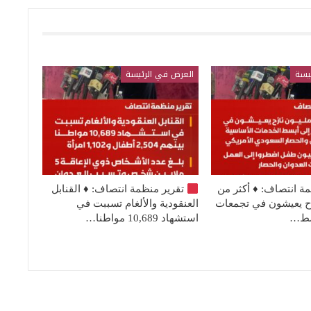
يسة
العرض في الرئيسة
مة انتصاف:
♦️
أكثر من
تقرير منظمة انتصاف:
♦️
القنابل
نازح يعيشون في تجمعات
العنقودية والألغام تسببت في
بسط…
استشهاد 10,689 مواطنا…