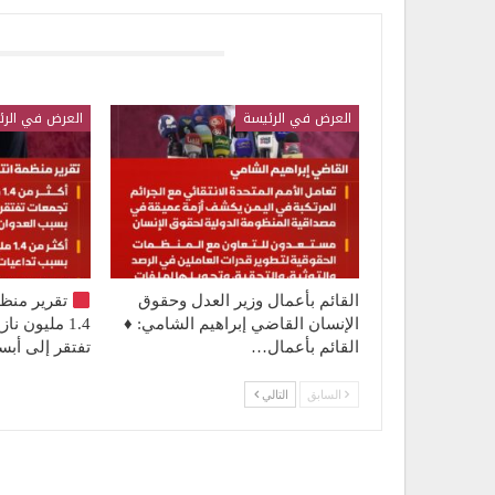
قد يعجبك ايضا
العرض في الرئيسة
العرض في الرئ
القائم بأعمال وزير العدل وحقوق
تقرير منظ
الإنسان القاضي إبراهيم الشامي: ♦️
1.4 مليون 
القائم بأعمال…
تفتقر إلى أ
السابق
التالي