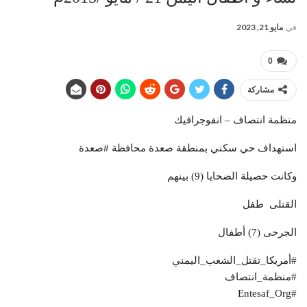
في
مايو 21, 2023
0
مشاركة
منظمة انتصاف – انفوجرافيك
استهداف حي سكني بمنطقة صعدة محافظة #صعدة
وكانت حصيلة الضحايا (9) بينهم
القتلى طفل
الجرحى (7) أطفال
#أمريكا_تقتل_الشعب_اليمني
#منظمة_انتصاف
#Entesaf_Org