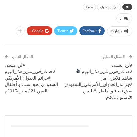
جرايم العدوان
صعدة
0
Google+
Twitter
Facebook
مشاركة
المقال السابق
المقال التالي
#لن_ننسى
#لن_ننسى
#حدث_في_مثل_هذا_اليوم
#حدث_في_مثل_هذا_اليوم
شاهد فلاش || من
#جرائم العدوان الأمريكي
#جرائم_العدوان_الأمريكي_السعودي
السعودي بحق نساء و أطفال
بحق نساء و أطفال #اليمن
اليمن 21 / مايو /2015م
20مايو 2015م
قد يعجبك ايضا