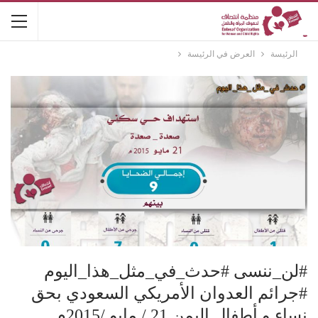
الرئيسة
العرض في الرئيسة
#لن_ننسى #حدث_في_مثل_هذا_اليوم
#جرائم العدوان الأمريكي السعودي بحق
نساء و أطفال اليمن 21 / مايو /2015م