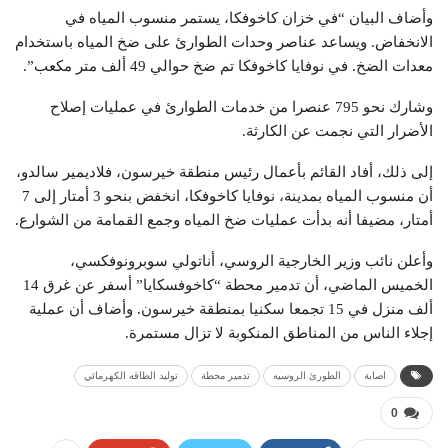
وأضاف البيان “في خزان كاخوفكا، يستمر منسوب المياه في
الانخفاض. ويساعد عناصر وحدات الطوارئ على ضخ المياه باستخدام
معدات الضخ. في نوفايا كاخوفكا تم ضخ حوالي 49 ألف متر مكعب”.
وشارك نحو 795 عنصرا من خدمات الطوارئ في عمليات إصلاح
الأضرار التي نجمت عن الكارثة.
إلى ذلك، أفاد القائم بأعمال رئيس منطقة خيرسون، فلاديمير سالدو،
أن منسوب المياه بمدينة، نوفايا كاخوفكا، انخفض بنحو 3 أمتار إلى 7
أمتار، مضيفا أنه بدأت عمليات ضخ المياه وجمع القمامة من الشوارع.
وأعلن نائب وزير الخارجية الروسي، أناتولي سوبرونوفكسي،
الخميس الماضي، أن تدمير محطة “كاخوفسكايا” أسفر عن غرق 14
ألف منزل في 15 تجمعا سكنيا بمنطقة خيرسون. وأضاف أن عملية
إجلاء الناس من المناطق المنكوبة لا تزال مستمرة.
اصابة
الطورئ الروسيه
تدمير محطة
توليد الطاقه الكهرمائي
0