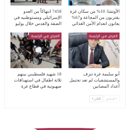
الأوتشا: 10% من سكان غزة
7458 انتهاكاً من العدو
يقتربون من المجاعة و67%
الإسرائيلي ومستوطنيه في
يعانون انعدام الأمن الغذائي
الضفة والقدس خلال يوليو
العرض في الرئيسة
العرض في الرئيسة
أبو سليمة غزة تنزف
18 شهيد فلسطيني بينهم
والمستشفيات لم تعد تحتمل
ثلاثة اطفال في استهدافات
أعداد المصابين
صهيونية في قطاع غزة
السابق
التالي