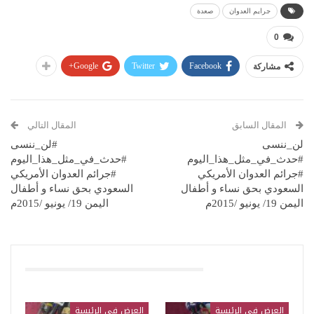
جرايم العدوان
صعدة
0
Google+
Twitter
Facebook
مشاركة
المقال السابق
المقال التالي
لن_ننسى
#لن_ننسى
#حدث_في_مثل_هذا_اليوم
#حدث_في_مثل_هذا_اليوم
#جرائم العدوان الأمريكي
#جرائم العدوان الأمريكي
السعودي بحق نساء و أطفال
السعودي بحق نساء و أطفال
اليمن 19/ يونيو /2015م
اليمن 19/ يونيو /2015م
قد يعجبك ايضا
العرض في الرئيسة
العرض في الرئيسة