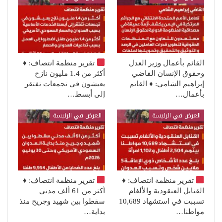
القائم بأعمال وزير العدل
تقرير منظمة انتصاف:
♦️
وحقوق الإنسان القاضي
أكثر من 1.4 مليون نازح
إبراهيم الشامي: ♦️ القائم
يعيشون في تجمعات تفتقر
بأعمال…
إلى أبسط…
العرض في الرئيسة
العرض في الرئيسة
تقرير منظمة انتصاف:
♦️
تقرير منظمة انتصاف:
♦️
القنابل العنقودية والألغام
أكثر من 61 ألف مدني
تسببت في استشهاد 10,689
سقطوا بين شهيد وجريح منذ
مواطنا…
بداية…