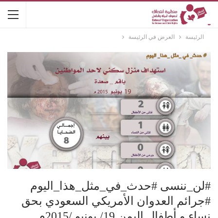
الرئيسة
العرض في الرئيسة
#لن_ننسى #حدث_في_مثل_هذا_اليوم
#جرائم العدوان الأمريكي السعودي بحق
نساء و أطفال اليمن 19/ يونيو /2015م