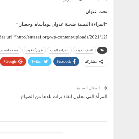
تحت عنوان
“المراءة اليمنية ضحية عدوان..ومأساه..وحصار ”
[pdf-embedder url=”http://entesaf.org/wp-content/uploads/2021/12/المراة-تقرير.pdf” title=”المراة تقرير”]
العنف الموجة
المراءة اليمنيه
تقريراً حقوقيا
منظمة انتصاف
Google+
Twitter
Facebook
مشاركة
المقال السابق
المرأة التي تحاول إنقاذ تراث بلدها من الضياع
قد يعجبك ايضا