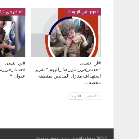
العرض في الرئيسة
العرض في الرئ
#لن_ننسى
#لن_ننسى
#حدث_في_مثل_هذا_اليوم ” تقرير
#حدث_في_مثل
استهداف منازل المدنيين بمنطقة
عدوان “
محضة…
السابق
التالي
© 2026 - منظمة انتصاف. جميع الحقوق محفوظة.