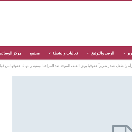
رير
الرصد والتوثيق
فعاليات وانشطة
مجتمع
مركز الوسائط
 والطفل تصدر تقريراً حقوقيا يوثق العنف الموجة ضد المراءة اليمنية وانتهاك حقوقها من قب