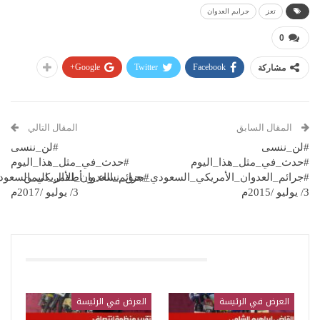
تعز
جرايم العدوان
0
Google+
Twitter
Facebook
مشاركة
المقال السابق
المقال التالي
#لن_ننسى
#لن_ننسى
#حدث_في_مثل_هذا_اليوم
#حدث_في_مثل_هذا_اليوم
#جرائم_العدوان_الأمريكي_السعودي_بحق_نساء_و_أطفال_اليمن
#جرائم_العدوان_الأمريكي_السعو
3/ يوليو /2015م
3/ يوليو /2017م
قد يعجبك ايضا
العرض في الرئيسة
العرض في الرئيسة