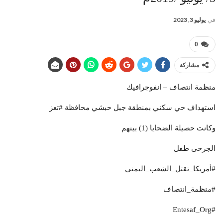
في
يوليو 3, 2023
0
مشاركة
منظمة انتصاف – انفوجرافيك
استهداف حي سكني بمنطقة جبل حبشي محافظة #تعز
وكانت حصيلة الضحايا (1) بينهم
الجرحى طفل
#أمريكا_تقتل_الشعب_اليمني
#منظمة_انتصاف
#Entesaf_Org