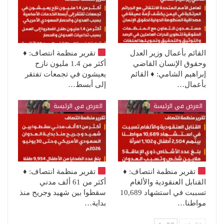
القائم بأعمال وزير العدل
تقرير منظمة انتصاف:
♦️
وحقوق الإنسان القاضي
أكثر من 1.4 مليون نازح
إبراهيم الشامي: ♦️ القائم
يعيشون في تجمعات تفتقر
بأعمال…
إلى أبسط…
العرض في الرئيسة
العرض في الرئيسة
تقرير منظمة انتصاف:
♦️
تقرير منظمة انتصاف:
♦️
القنابل العنقودية والألغام
أكثر من 61 ألف مدني
تسببت في استشهاد 10,689
سقطوا بين شهيد وجريح منذ
مواطنا…
بداية…