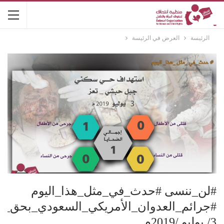
الرئيسة
العرض في الرئيسة
#لن_ننسى #حدث_في_مثل_هذا_اليوم
#جرائم_العدوان_الأمريكي_السعودي_بحق_ن
3/ يوليو /2019م