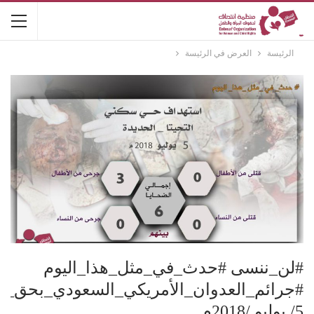
الرئيسة
العرض في الرئيسة
#لن_ننسى #حدث_في_مثل_هذا_اليوم
#جرائم_العدوان_الأمريكي_السعودي_بحق_ن
5/ يوليو /2018م