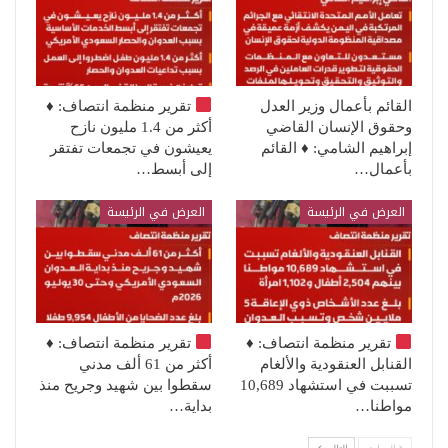
القائم بأعمال وزير العدل
تقرير منظمة انتصاف:
♦️
وحقوق الإنسان القاضي
أكثر من 1.4 مليون نازح
إبراهيم الشامي: ♦️ القائم
يعيشون في تجمعات تفتقر
بأعمال…
إلى أبسط…
العرض في الرئيسة
العرض في الرئيسة
تقرير منظمة انتصاف:
♦️
تقرير منظمة انتصاف:
♦️
القنابل العنقودية والألغام
أكثر من 61 ألف مدني
تسببت في استشهاد 10,689
سقطوا بين شهيد وجريح منذ
مواطنا…
بداية…