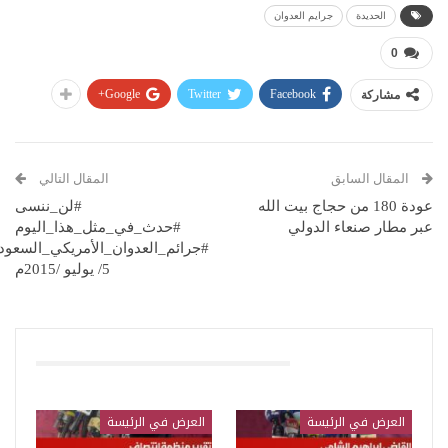
الحديدة
جرايم العدوان
0
Google+
Twitter
Facebook
مشاركة
المقال السابق
المقال التالي
عودة 180 من حجاج بيت الله
#لن_ننسى
عبر مطار صنعاء الدولي
#حدث_في_مثل_هذا_اليوم
#جرائم_العدوان_الأمريكي_السعو
5/ يوليو /2015م
قد يعجبك ايضا
العرض في الرئيسة
العرض في الرئيسة