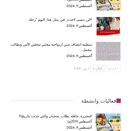
أغسطس 9, 2026
#لن_ننسى #حدث_في_مثل_هذا_اليوم “رحلة…
أغسطس 9, 2026
منظمة انتصاف تدين ازدواجية معايير مجلس الأمن وتطالب
بتحمل…
أغسطس 9, 2026
السابق
التالي
1 من 3٬047
فعاليات وانشطة
#مجزرة_حافلة_طلاب_ضحيان والتي حدثت بتاريخ(9
أغسطس 2018م)…
أغسطس 9, 2026