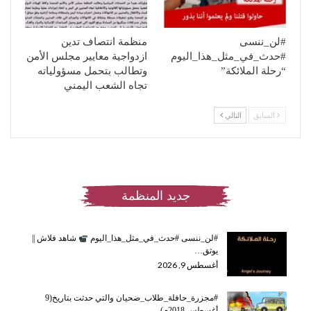
#لن_ننسى
منظمة انتصاف تدين
#حدث_في_مثل_هذا_اليوم
ازدواجية معايير مجلس الأمن
“رحلة الملائكة”
وتطالب بتحمل مسؤولياته
تجاه الشعب اليمني
السابق
التالي
جديد المنظمة
#لن_ننسى #حدث_في_مثل_هذا_اليوم
شاهد فلاش ||
يوثق…
أغسطس 9, 2026
#مجزرة_حافلة_طلاب_ضحيان والتي حدثت بتاريخ(9
أغسطس 2018م)…