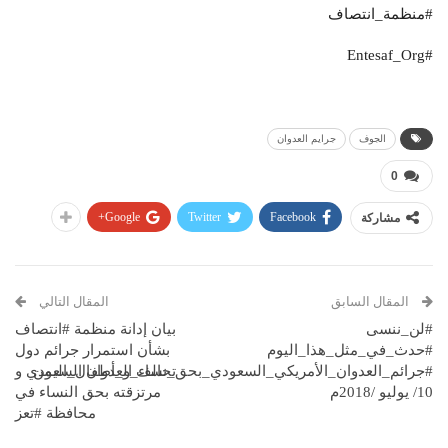
#منظمة_انتصاف
#Entesaf_Org
الجوف
جرايم العدوان
0
Google+
Twitter
Facebook
مشاركة
المقال السابق
المقال التالي
#لن_ننسى
بيان إدانة منظمة #انتصاف
#حدث_في_مثل_هذا_اليوم
بشأن استمرار جرائم دول
#جرائم_العدوان_الأمريكي_السعودي_بحق_نساء_و_أطفال_اليمن
تحالف العدوان السعودي و
10/ يوليو /2018م
مرتزقته بحق النساء في
محافظة #تعز