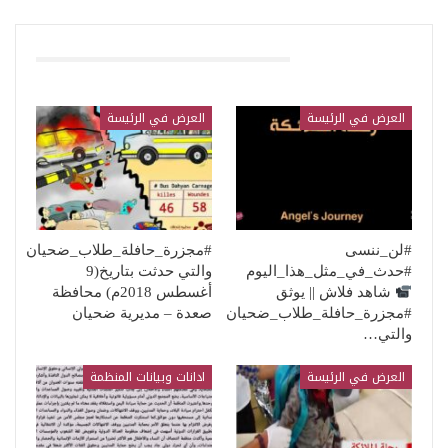
قد يعجبك ايضا
العرض في الرئيسة
العرض في الرئيسة
#لن_ننسى
#مجزرة_حافلة_طلاب_ضحيان
#حدث_في_مثل_هذا_اليوم
والتي حدثت بتاريخ(9
شاهد فلاش || يوثق
أغسطس 2018م) محافظة
#مجزرة_حافلة_طلاب_ضحيان
صعدة – مديرية ضحيان
والتي…
العرض في الرئيسة
ادانات وبيانات المنظمة