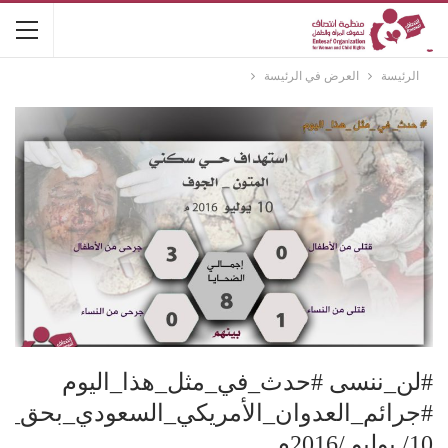
الرئيسة
العرض في الرئيسة
#لن_ننسى #حدث_في_مثل_هذا_اليوم
#جرائم_العدوان_الأمريكي_السعودي_بحق_ن
10/ يوليو /2016م