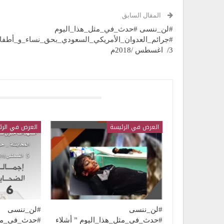
المقال السابق
#لن_ننسى #حدث_في_مثل_هذا_اليوم
#جرائم_العدوان_الأمريكي_السعودي_بحق_نساء_و_أطفا
3/ اغسطس /2018م
قد يعجبك ايضا
العرض في الرئيسة
العرض في الرئ
#لن_ننسى
#لن_ننسى
#حدث_في_مثل_هذا_اليوم ” أشلاء
#حدث_في_مثل