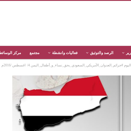
رير
الرصد والتوثيق
فعاليات وانشطة
مجتمع
مركز الوسائط
جرائم_العدوان_الأمريكي_السعودي_بحق_نساء_و_أطفال_اليمن 4/ اغسطس /2016م