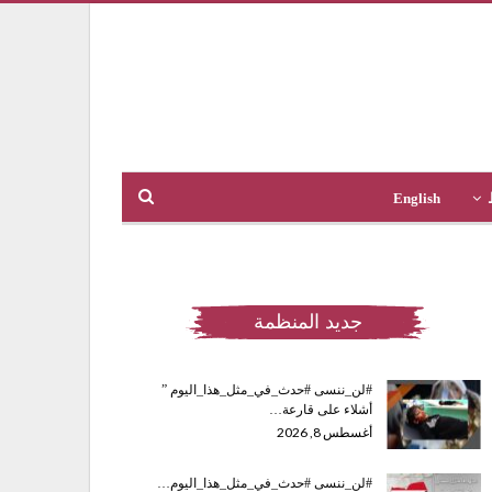
English
جديد المنظمة
#لن_ننسى #حدث_في_مثل_هذا_اليوم ”
أشلاء على قارعة…
أغسطس 8, 2026
#لن_ننسى #حدث_في_مثل_هذا_اليوم…