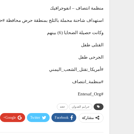
منظمة انتصاف – انفوجرافيك
استهداف شاحنة محملة بالثلج بمنطقة حرض محافظة #ح
وكانت حصيلة الضحايا (6) بينهم
القتلى طفل
الجرحى طفل
#أمريكا_تقتل_الشعب_اليمني
#منظمة_انتصاف
#Entesaf_Org
جرايم العدوان
حجه
Google+
Twitter
Facebook
مشاركة