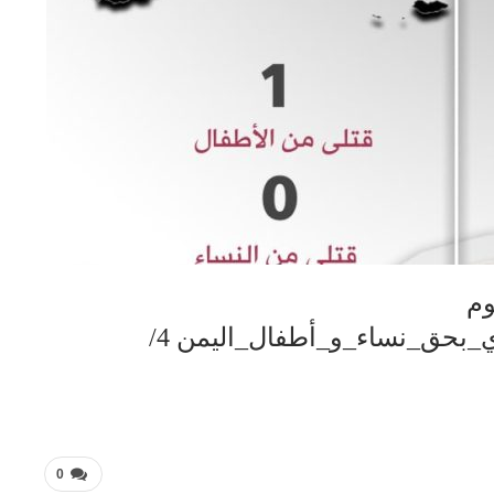
وم
#جرائم_العدوان_الأمريكي_السعودي_بحق_نساء_و_أطفال_اليمن 4/
0