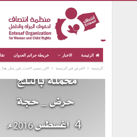
الرئيسة
الاخبار
خريطة جرائم العدوان
تقا
الرئيسة
العرض في الرئيسة
#لن_ننسى #حدث_في_مثل_هذا_اليوم #