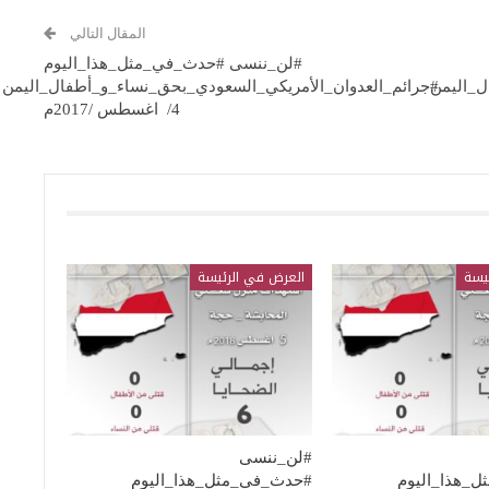
المقال التالي
#لن_ننسى #حدث_في_مثل_هذا_اليوم
ل_اليمن
#جرائم_العدوان_الأمريكي_السعودي_بحق_نساء_و_أطفال_اليمن
4/ اغسطس /2017م
يسة
العرض في الرئيسة
#لن_ننسى
_هذا_اليوم
#حدث_في_مثل_هذا_اليوم