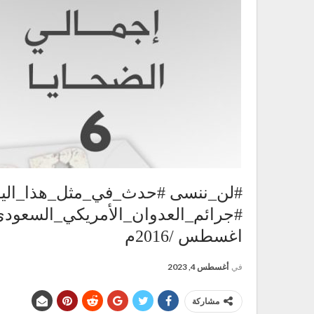
#لن_ننسى #حدث_في_مثل_هذا_الي
اغسطس /2016م
في
أغسطس 4, 2023
مشاركة