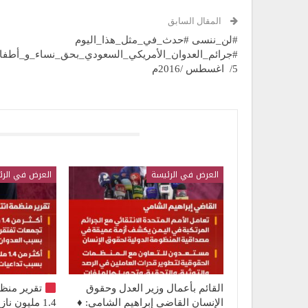
المقال السابق
#لن_ننسى #حدث_في_مثل_هذا_اليوم
#جرائم_العدوان_الأمريكي_السعودي_بحق_نساء_و_أطفا
5/ اغسطس /2016م
قد يعجبك ايضا
العرض في الرئيسة
العرض في الرئ
القائم بأعمال وزير العدل وحقوق
تقرير منظ
الإنسان القاضي إبراهيم الشامي: ♦️
1.4 مليون 