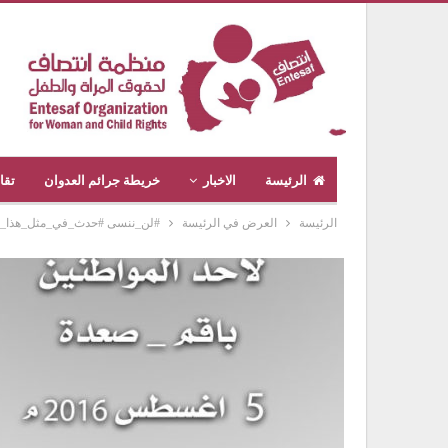
الرئيسة
الاخبار
خريطة جرائم العدوان
تقا
الرئيسة
العرض في الرئيسة
#لن_ننسى #حدث_في_مثل_هذا_اليوم #