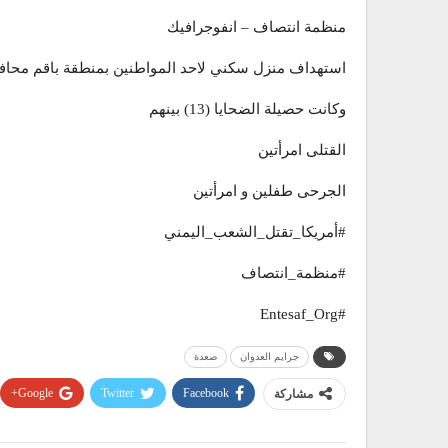
منظمة انتصاف – انفوجرافيك
استهداف منزل سكني لاحد المواطنين بمنطقة باقم محا
وكانت حصيلة الضحايا (13) بينهم
القتلى امرأتين
الجرحى طفلين و امرأتين
#أمريكا_تقتل_الشعب_اليمني
#منظمة_انتصاف
#Entesaf_Org
جرايم العدوان
صعدة
Google+
Twitter
Facebook
مشاركة