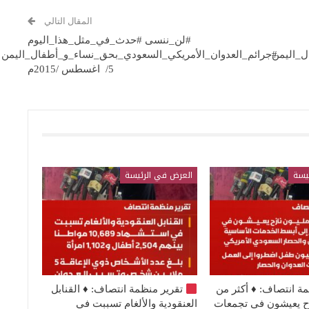
المقال التالي
#لن_ننسى #حدث_في_مثل_هذا_اليوم
ل_اليمن
#جرائم_العدوان_الأمريكي_السعودي_بحق_نساء_و_أطفال_اليمن
5/ اغسطس /2015م
يسة
العرض في الرئيسة
مة انتصاف:
♦️
أكثر من
تقرير منظمة انتصاف:
♦️
القنابل
نازح يعيشون في تجمعات
العنقودية والألغام تسببت في