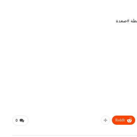
فظة #صعدة
ReddIt
0