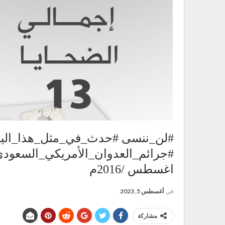
#لن_ننسى #حدث_في_مثل_هذا_الي
اغسطس /2016م
في
أغسطس 5, 2023
مشاركة