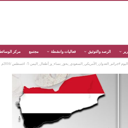
رير
الرصد والتوثيق
فعاليات وانشطة
مجتمع
مركز الوسائط
جرائم_العدوان_الأمريكي_السعودي_بحق_نساء_و_أطفال_اليمن 5/ اغسطس /2016م