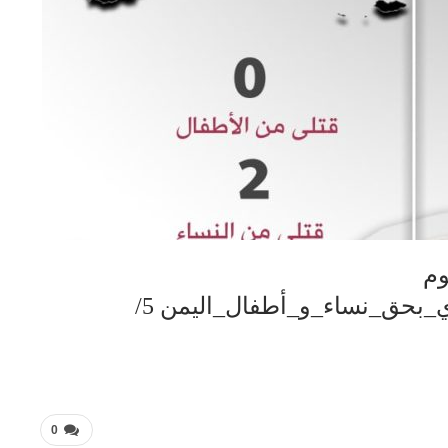
وم
#جرائم_العدوان_الأمريكي_السعودي_بحق_نساء_و_أطفال_اليمن 5/
0