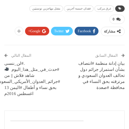
غرق مركب
فقدان خمسة آخرين
مقتل مهاجرَين تونسيَين
0
Google+
Twitter
Facebook
مشاركة
المقال السابق
المقال التالي
بيان إدانة منظمة #انتصاف
.#لن_ننسى
بشأن استمرار جرائم دول
#حدث_في_مثل_هذا_اليوم
تحالف العدوان السعودي و
شاهد فلاش || من
مرتزقته بحق النساء في
#جرائم_العدوان_الأمريكي_السعود
محافظة #صعدة
بحق نساء و أطفال #اليمن 13
اغسطس 2016م
قد يعجبك ايضا