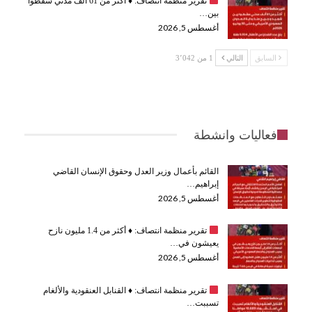
تقرير منظمة انتصاف:
♦️
أكثر من 61 ألف مدني سقطوا
بين…
أغسطس 5, 2026
السابق
التالي
1 من 3٬042
فعاليات وانشطة
القائم بأعمال وزير العدل وحقوق الإنسان القاضي
إبراهيم…
أغسطس 5, 2026
تقرير منظمة انتصاف:
♦️
أكثر من 1.4 مليون نازح
يعيشون في…
أغسطس 5, 2026
تقرير منظمة انتصاف:
♦️
القنابل العنقودية والألغام
تسببت…