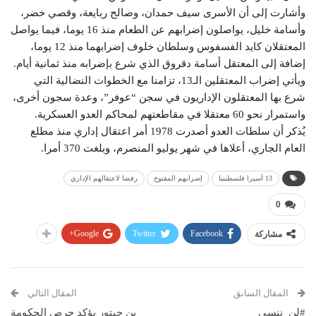
وأشارت إلى أن الأسرى سيف حمدان، وصالح ربايعة، وقصي خضر،
وأسامة خليل، يواصلون إضرابهم عن الطعام منذ 16 يوما، فيما يواصل
المعتقلان كايد الفسفوس وسلطان خلوف إضرابهما منذ 12 يوما،
إضافة إلى المعتقل أسامة دقروق الذي شرع بإضرابه منذ ثمانية أيام.
ويأتي إضراب المعتقلين الـ13، تزامنا مع الخطوات النضالية التي
شرع بها المعتقلون الإداريون في سجن “عوفر”، وعدة سجون أخرى،
واستمرار نحو 60 معتقلا في مقاطعتهم لمحاكم العدو العسكرية.
يُذكر أن سلطات العدو أصدرت 1978 أمر اعتقال إداري منذ مطلع
العام الجاري، أعلاها في شهر يوليو المنصرم، وبلغت 370 أمرا.
13 أسيرا فلسطينيا
إضرابهم المفتوح
رفضا لاعتقالهم الإداري
0
Google+
Twitter
Facebook
مشاركة
المقال السابق
المقال التالي
#لن_ننسى
بن حبتور يؤكد حرص الحكومة