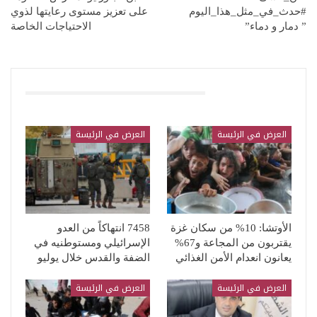
#حدث_في_مثل_هذا_اليوم
على تعزيز مستوى رعايتها لذوي
” دمار و دماء”
الاحتياجات الخاصة
قد يعجبك ايضا
العرض في الرئيسة
العرض في الرئيسة
الأوتشا: 10% من سكان غزة
7458 انتهاكاً من العدو
يقتربون من المجاعة و67%
الإسرائيلي ومستوطنيه في
يعانون انعدام الأمن الغذائي
الضفة والقدس خلال يوليو
العرض في الرئيسة
العرض في الرئيسة