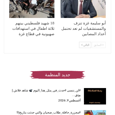
أبو سليمة غزة تنزف
18 شهيد فلسطيني بينهم
والمستشفيات لم تعد تحتمل
ثلاثة اطفال في استهدافات
أعداد المصابين
صهيونية في قطاع غزة
السابق
التالي
جديد المنظمة
#لن_ننسى #حدث_في_مثل_هذا_اليوم
شاهد فلاش ||
يوثق…
أغسطس 9, 2026
#مجزرة_حافلة_طلاب_ضحيان والتي حدثت بتاريخ(9