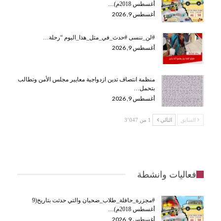
أغسطس 2018م)…
أغسطس 9, 2026
#لن_ننسى #حدث_في_مثل_هذا_اليوم “رحلة…
أغسطس 9, 2026
منظمة انتصاف تدين ازدواجية معايير مجلس الأمن وتطالب
بتحمل…
أغسطس 9, 2026
السابق
التالي
1 من 3٬047
فعاليات وانشطة
#مجزرة_حافلة_طلاب_ضحيان والتي حدثت بتاريخ(9
أغسطس 2018م)…
أغسطس 9, 2026