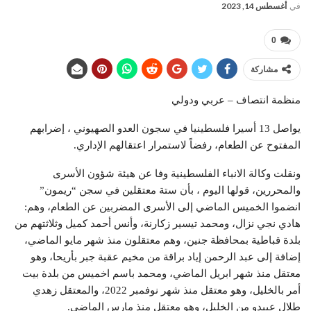
في
أغسطس 14, 2023
0
مشاركة
منظمة انتصاف – عربي ودولي
يواصل 13 أسيرا فلسطينيا في سجون العدو الصهيوني ، إضرابهم
المفتوح عن الطعام، رفضاً لاستمرار اعتقالهم الإداري.
ونقلت وكالة الانباء الفلسطينية وفا عن هيئة شؤون الأسرى
والمحررين، قولها اليوم ، بأن ستة معتقلين في سجن “ريمون”
انضموا الخميس الماضي إلى الأسرى المضربين عن الطعام، وهم:
هادي نجي نزال، ومحمد تيسير زكارنة، وأنس أحمد كميل وثلاثتهم من
بلدة قباطية بمحافظة جنين، وهم معتقلون منذ شهر مايو الماضي،
إضافة إلى عبد الرحمن إياد براقة من مخيم عقبة جبر بأريحا، وهو
معتقل منذ شهر ابريل الماضي، ومحمد باسم اخميس من بلدة بيت
أمر بالخليل، وهو معتقل منذ شهر نوفمبر 2022، والمعتقل زهدي
طلال عبيدو من الخليل، وهو معتقل منذ مارس الماضي.