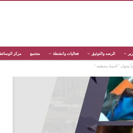
رير
الرصد والتوثيق
فعاليات وانشطة
مجتمع
مركز الوسائط
اً بعنوان ” أجساد محطمة “