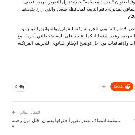
قياً بعنوان “أجساد محطمة” حيث تناول التقرير جريمة قصف
ماقي بمديرية باقم التابعة لمحافظة صعدة والتي را ح ضحيتها
الإطار القانوني للجريمة وفقا للقوانين والمواثيق الدولية و
لجريمة وعدد الضحايا، كما اعتمد على المقابلات التي أجريت مع
ت والاتفاقيات من أجل توضيح الإطار القانوني للجريمة المرتكبة
ReddIt
0
المقال التالي
“
منظمة انتصاف تصدر تقريراً حقوقياً بعنوان “قتل دون رحمة
“