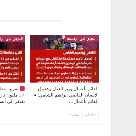
قد يعجبك ايضا
العرض في الرئيسة
العرض في الرئ
القائم بأعمال وزير العدل وحقوق
تقرير منظ
الإنسان القاضي إبراهيم الشامي: ♦️
1.4 مليون 
القائم بأعمال…
تفتقر إلى أ
السابق
التالي