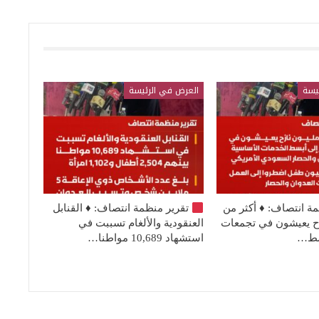
يسة
العرض في الرئيسة
مة انتصاف:
♦️
أكثر من
تقرير منظمة انتصاف:
♦️
القنابل
نازح يعيشون في تجمعات
العنقودية والألغام تسببت في
بسط…
استشهاد 10,689 مواطنا…