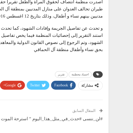
أصدرت منظمة انتصاف لحقوق المرأة والطفل تقريراً حقو
طيران تحالف العدوان على منازل المدنيين بمنطقة آل الح
مدنيين بينهم نساء و أطفال، وذلك بتاريخ 12 اغسطس 2016م
و تحدث عن تفاصيل الجريمة وإفادات الشهود، كما تحدث عن 
استند التقرير إلى إحصائيات المنظمة فيما يخص تفاصيل ا
الشهود، وتم الرجوع إلى نصوص القانون الدولية والمعاهدا
بحق نساء وأطفال منطقة آل الحماقي
اجساد محطمة
تقرير
Google+
Twitter
Facebook
مشاركة
المقال السابق
#لن_ننسى #حدث_في_مثل_هذا_اليوم ” استرحة الموت 