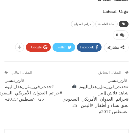
#Entesaf_Org
امانة العاصمة
جرايم العدوان
0
Google+
Twitter
Facebook
مشاركة
المقال السابق
المقال التالي
.#لن_ننسى
#لن_ننسى
#حدث_في_مثل_هذا_اليوم
#حدث_في_مثل_هذا_اليوم
شاهد فلاش || من
#جرائم_العدوان_الأمريكي_السعو
#جرائم_العدوان_الأمريكي_السعودي
25/ اغسطس /2015م
بحق نساء و أطفال #اليمن 25
اغسطس 2017م