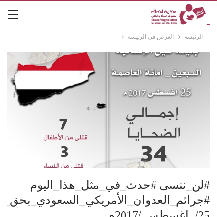
الرئيسة
العرض في الرئيسة
#لن_ننسى #حدث_في_مثل_هذا_اليوم
#جرائم_العدوان_الأمريكي_السعودي_بحق_ن
25/ اغسطس /2017م