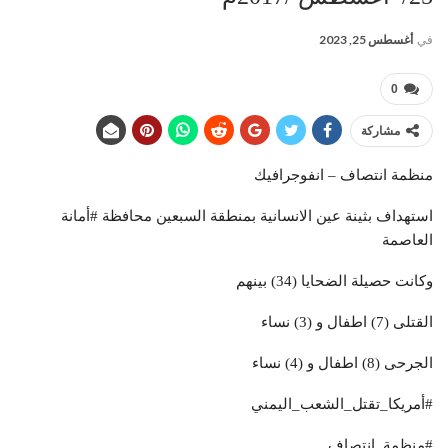
في
أغسطس 25, 2023
0
مشاركة
منظمة انتصاف – انفوجرافيك
استهداف بثينة عين الانسانية بمنطقة السبعين محافظة #أمانة
العاصمة
وكانت حصيلة الضحايا (34) بينهم
القتلى (7) اطفال و (3) نساء
الجرحى (8) اطفال و (4) نساء
#أمريكا_تقتل_الشعب_اليمني
#منظمة_انتصاف