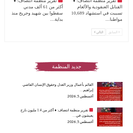
تقرير منظمة انتصاف:
♦️
تقرير منظمة انتصاف:
♦️
القنابل العنقودية والألغام
أكثر من 61 ألف مدني
تسببت في استشهاد 10,689
سقطوا بين شهيد وجريح منذ
مواطنا…
بداية…
السابق
التالي
جديد المنظمة
القائم بأعمال وزير العدل وحقوق الإنسان القاضي
إبراهيم…
أغسطس 5, 2026
تقرير منظمة انتصاف:
♦️
أكثر من 1.4 مليون نازح
يعيشون في…
أغسطس 5, 2026