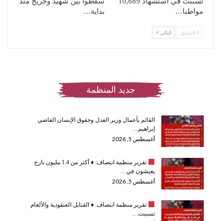
تسببت في استشهاد 10,689
سقطوا بين شهيد وجريح منذ
مواطنا…
بداية…
السابق
التالي
جديد المنظمة
القائم بأعمال وزير العدل وحقوق الإنسان القاضي
إبراهيم…
أغسطس 5, 2026
تقرير منظمة انتصاف:
♦️
أكثر من 1.4 مليون نازح
يعيشون في…
أغسطس 5, 2026
تقرير منظمة انتصاف:
♦️
القنابل العنقودية والألغام
تسببت…