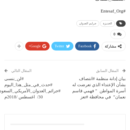
#Entesaf_Org
الحديزة
جرايم العدوان
0
Google+
Twitter
Facebook
مشاركة
المقال السابق
المقال التالي
بيان إدانة منظمة #انتصاف
#لن_ننسى
بشأن الإعتداء الذي تعرضت له
#حدث_في_مثل_هذا_اليوم
أسرة المواطن ” فهمي قاسم
#جرائم_العدوان_الأمريكي_السعو
نعمان” في محافظة #تعز
30/ اغسطس /2018م
قد يعجبك ايضا