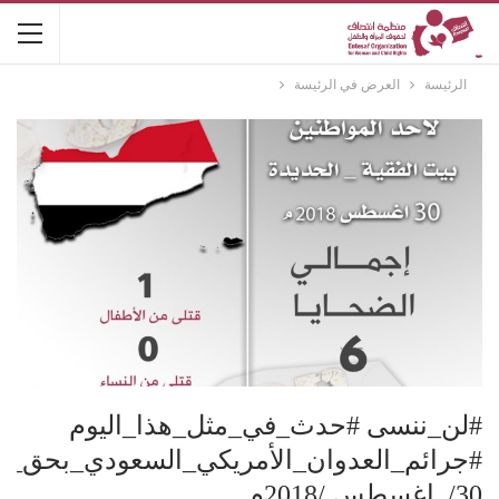
الرئيسة
العرض في الرئيسة
#لن_ننسى #حدث_في_مثل_هذا_اليوم
#جرائم_العدوان_الأمريكي_السعودي_بحق_ن
30/ اغسطس /2018م