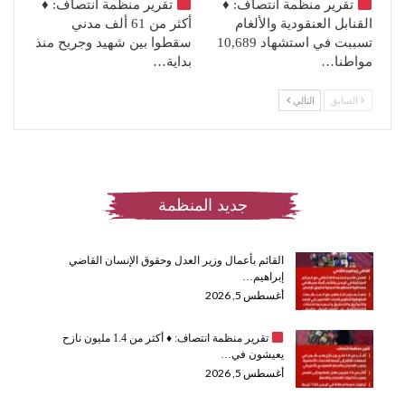
تقرير منظمة انتصاف:
♦️
تقرير منظمة انتصاف:
♦️
القنابل العنقودية والألغام
أكثر من 61 ألف مدني
تسببت في استشهاد 10,689
سقطوا بين شهيد وجريح منذ
مواطنا…
بداية…
السابق
التالي
جديد المنظمة
القائم بأعمال وزير العدل وحقوق الإنسان القاضي
إبراهيم…
أغسطس 5, 2026
تقرير منظمة انتصاف:
♦️
أكثر من 1.4 مليون نازح
يعيشون في…
أغسطس 5, 2026