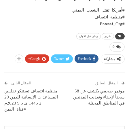
#أمريكا_تقتل_الشعب_اليمني
#منظمة_انتصاف
#Entesaf_Org
تقرير
رحلو قبل الاوان
0
Google+
Twitter
Facebook
مشاركة
المقال السابق
المقال التالي
موتمر صحفي يكشف عن 58
منظمة انتصاف تستنكر تقليص
سجناً لإخفاء وتعذيب المدنيين
المساعدات الإنسانية لليمن 20
في المناطق المحتلة
2 1445 هـ 5 9 2023م
#قناة_اليمن