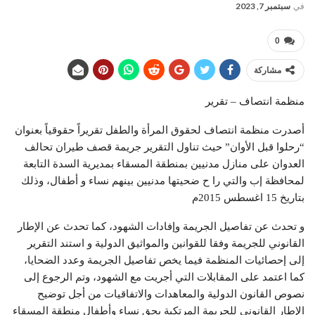
في
سبتمبر 7, 2023
0
مشاركة
منظمة انتصاف – تقرير
أصدرت منظمة انتصاف لحقوق المرأة والطفل تقريراً حقوقياً بعنوان
“رحلوا قبل الأوان” حيث تناول التقرير جريمة قصف طيران تحالف
العدوان على منازل مدنيين بمنطقة المسقاء بمديرية السدة التابعة
لمحافظة إب والتي را ح ضحيتها مدنيين بينهم نساء و أطفال، وذلك
بتاريخ 15 اغسطس 2015م
و تحدث عن تفاصيل الجريمة وإفادات الشهود، كما تحدث عن الإطار
القانوني للجريمة وفقا للقوانين والمواثيق الدولية و استند التقرير
إلى إحصائيات المنظمة فيما يخص تفاصيل الجريمة وعدد الضحايا،
كما اعتمد على المقابلات التي أجريت مع الشهود، وتم الرجوع إلى
نصوص القانون الدولية والمعاهدات والاتفاقيات من أجل توضيح
الإطار القانوني للجريمة المرتكبة بحق نساء وأطفال منطقة المسقاء