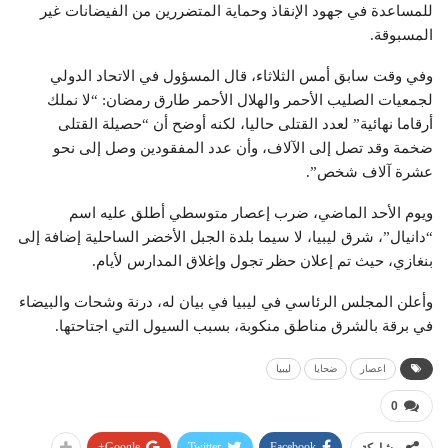
للمساعدة في جهود الإنقاذ وحماية المتضررين من الفيضانات غير
المسبوقة.
وفي وقت سابق أمس الثلاثاء، قال المسؤول في الاتحاد الدولي
لجمعيات الصليب الأحمر والهلال الأحمر طارق رمضان: “لا نملك
أرقاما نهائية” لعدد القتلى حاليا، لكنه أوضح أن “حصيلة القتلى
ضخمة وقد تصل إلى الآلاف، وأن عدد المفقودين وصل إلى نحو
عشرة آلاف شخص”.
ويوم الأحد الماضي، ضرب إعصار متوسطي أطلق عليه اسم
“دانيال”، شرق ليبيا، لا سيما بلدة الجبل الأخضر الساحلية إضافة إلى
بنغازي، حيث تم إعلان حظر تجول وإغلاق المدارس لأيام.
وأعلن المجلس الرئاسي في ليبيا في بيان له، درنة وشحات والبيضاء
في برقة بالشرق مناطق منكوبة، بسبب السيول التي اجتاحتها.
اعصار
ضحايا
ليبيا
0
Google+
Twitter
Facebook
مشاركة