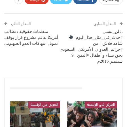
المقال السابق
المقال التالي
.#لن_ننسى
منظمات حقوقية : تطالب
#حدث_في_مثل_هذا_اليوم
أمريكا بدعم مشروع قرار يوقف
شاهد فلاش || من
تمويل انتهاكات العدو الصهيوني
#جرائم_العدوان_الأمريكي_السعودي
بحق نساء و أطفال #اليمن 9
سبتمبر 2015م
قد يعجبك ايضا
العرض في الرئيسة
العرض في الرئيسة