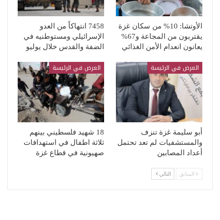
الأوتشا: 10% من سكان غزة
7458 انتهاكاً من العدو
يقتربون من المجاعة و67%
الإسرائيلي ومستوطنيه في
يعانون انعدام الأمن الغذائي
الضفة والقدس خلال يوليو
العرض في الرئيسة
العرض في الرئيسة
أبو سليمة غزة تنزف
18 شهيد فلسطيني بينهم
والمستشفيات لم تعد تحتمل
ثلاثة اطفال في استهدافات
أعداد المصابين
صهيونية في قطاع غزة
السابق
التالي