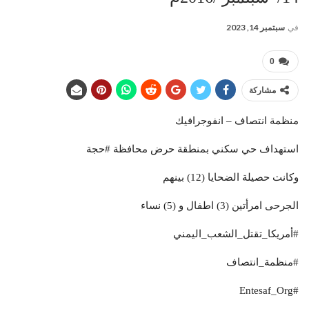
في
سبتمبر 14, 2023
0
مشاركة
منظمة انتصاف – انفوجرافيك
ا
ستهداف حي سكني بمنطقة حرض محافظة #حجة
وكانت حصيلة الضحايا (12) بينهم
الجرحى امرأتين (3) اطفال و (5) نساء
#أمريكا_تقتل_الشعب_اليمني
#منظمة_انتصاف
#Entesaf_Org