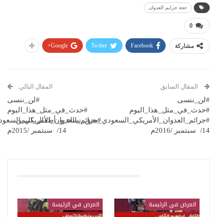
حجة جرايم العدوان
0
Google+
Twitter
Facebook
مشاركة
المقال السابق
المقال التالي
#لن_ننسى
#لن_ننسى
#حدث_في_مثل_هذا_اليوم
#حدث_في_مثل_هذا_اليوم
#جرائم_العدوان_الأمريكي_السعودي_بحق_نساء_و_أطفال_اليمن
#جرائم_العدوان_الأمريكي_السعو
14/ سبتمبر /2016م
14/ سبتمبر /2015م
قد يعجبك ايضا
العرض في الرئيسة
العرض في الرئيسة