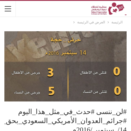
الرئيسة
العرض في الرئيسة
#لن_ننسى #حدث_في_مثل_هذا_اليوم
#جرائم_العدوان_الأمريكي_السعودي_بحق_ن
14/ سبتمبر /2016م