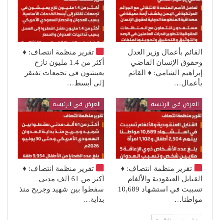
القائم بأعمال وزير العدل
تقرير منظمة انتصاف:
♦️
وحقوق الإنسان القاضي
أكثر من 1.4 مليون نازح
إبراهيم الشامي: ♦️ القائم
يعيشون في تجمعات تفتقر
بأعمال…
إلى أبسط…
العرض في الرئيسة
العرض في الرئيسة
تقرير منظمة انتصاف:
♦️
تقرير منظمة انتصاف:
♦️
القنابل العنقودية والألغام
أكثر من 61 ألف مدني
تسببت في استشهاد 10,689
سقطوا بين شهيد وجريح منذ
مواطنا…
بداية…