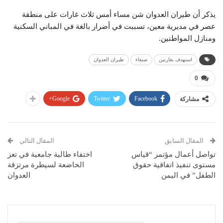
يذكر أن طيران العدوان شن مساء أمس ثلاث غارات على منطقة
عصر في مديرية معين، تسببت في أضرار بالغة في المباني السكنية
ومنازل المواطنين.
استهدف بغارتين
صنعاء
طيران العدوان
0
Google+
Twitter
Facebook
مشاركة
المقال السابق
المقال التالي
تواصل أعمال مؤتمر “قياس
اختفاء طالبة جامعية في تعز
مستوى تنفيذ اتفاقية حقوق
الخاضعة لسيطرة مرتزقة
الطفل” في اليمن
العدوان
قد يعجبك ايضا