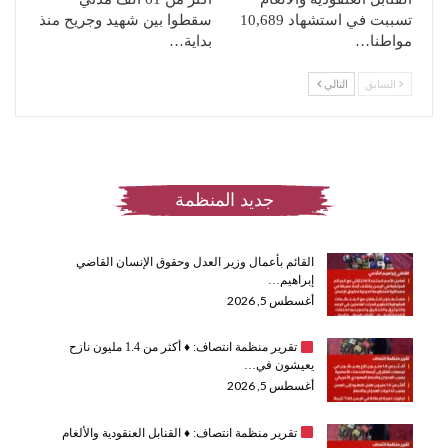
تسببت في استشهاد 10,689
سقطوا بين شهيد وجريح منذ
مواطنا…
بداية…
السابق
التالي
جديد المنظمة
القائم بأعمال وزير العدل وحقوق الإنسان القاضي
إبراهيم…
أغسطس 5, 2026
تقرير منظمة انتصاف:
♦️
أكثر من 1.4 مليون نازح
يعيشون في…
أغسطس 5, 2026
تقرير منظمة انتصاف:
♦️
القنابل العنقودية والألغام