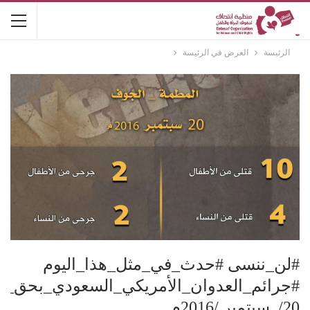
الرئيسة
العرض في الرئيسة
#لن_ننسى #حدث_في_مثل_هذا_اليوم
#جرائم_العدوان_الأمريكي_السعودي_بحق_ن
20/ سبتمبر /2016م