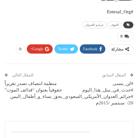
#Entesaf_Org
الجوف
جرايم العدوان
0
Google+
Twitter
Facebook
مشاركة
المقال السابق
المقال التالي
#لن_ننسى
منظمة انتصاف تصدر تقريراً
#حدث_في_مثل_هذا_اليوم
حقوقياً بعنوان “قذائف الموت”
#جرائم_العدوان_الأمريكي_السعودي_بحق_نساء_و_أطفال_اليمن
20/ سبتمبر /2015م
قد يعجبك ايضا