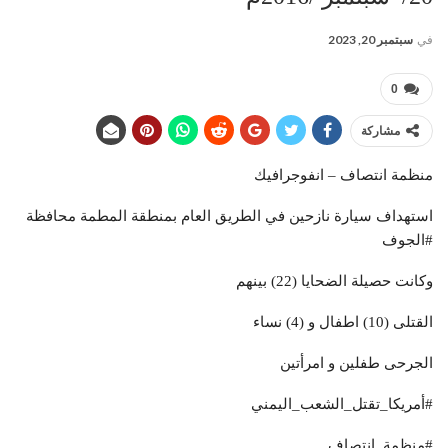
في
سبتمبر 20, 2023
0
مشاركة
منظمة انتصاف – انفوجرافيك
استهداف سيارة نازحين في الطريق العام بمنطقة المطمة محافظة
#الجوف
وكانت حصيلة الضحايا (22) بينهم
القتلى (10) اطفال و (4) نساء
الجرحى طفلين و امرأتين
#أمريكا_تقتل_الشعب_اليمني
#منظمة_انتصاف