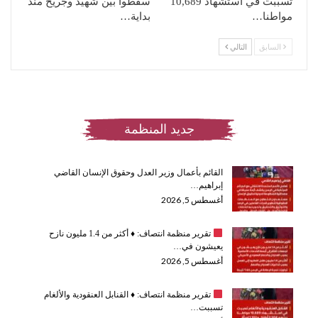
تسببت في استشهاد 10,689
سقطوا بين شهيد وجريح منذ
مواطنا…
بداية…
السابق
التالي
جديد المنظمة
القائم بأعمال وزير العدل وحقوق الإنسان القاضي
إبراهيم…
أغسطس 5, 2026
تقرير منظمة انتصاف:
♦️
أكثر من 1.4 مليون نازح
يعيشون في…
أغسطس 5, 2026
تقرير منظمة انتصاف:
♦️
القنابل العنقودية والألغام
تسببت…