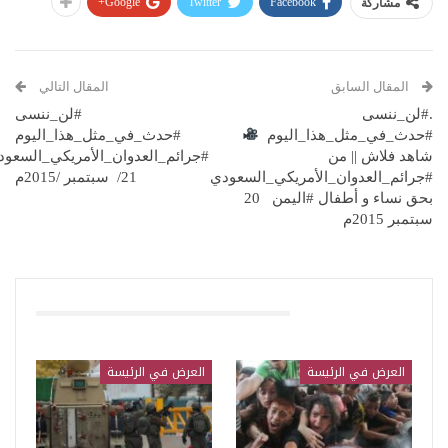
Google+
Twitter
Facebook
مشاركة
المقال السابق
المقال التالي
.#لن_ننسى
#لن_ننسى
#حدث_في_مثل_هذا_اليوم
#حدث_في_مثل_هذا_اليوم
شاهد فلاش || من
#جرائم_العدوان_الأمريكي_السعو
#جرائم_العدوان_الأمريكي_السعودي
21/ سبتمبر /2015م
بحق نساء و أطفال #اليمن 20
سبتمبر 2015م
قد يعجبك ايضا
العرض في الرئيسة
العرض في الرئيسة