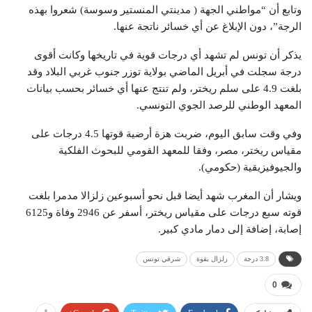
وتابع أن “مواطني الجهة ( مدينتي المنستير وسوسة) شعروا بهذه
الرجة”، دون الإبلاغ عن أي خسائر ناتجة عنها.
يذكر أن تونس لم تشهد أي درجات قوية في تاريخها وكانت أقوى
درجة سجلت في أبريل الماضي بولاية توزر جنوب غربي البلاد وقد
بلغت 4.9 على سلم ريختر، ولم تنتج عنها أي خسائر بحسب بيانات
المعهد الوطني للرصد الجوي التونسي.
وفي وقت سابق اليوم، ضربت هزة أرضية قوتها 4.5 درجات على
مقياس ريختر، مصر، وفقا للمعهد القومي للبحوث الفلكية
والجيوفيزيقية (حكومي).
ويشار أن المغرب شهد أيضا قبل نحو أسبوعين زلزالا مدمرا بلغت
قوته سبع درجات على مقياس ريختر، أسفر عن 2946 وفاة و6125
إصابة، إضافة إلى دمار مادي كبير.
3.8 درجة
زلزال بقوة
شرقي تونس
0