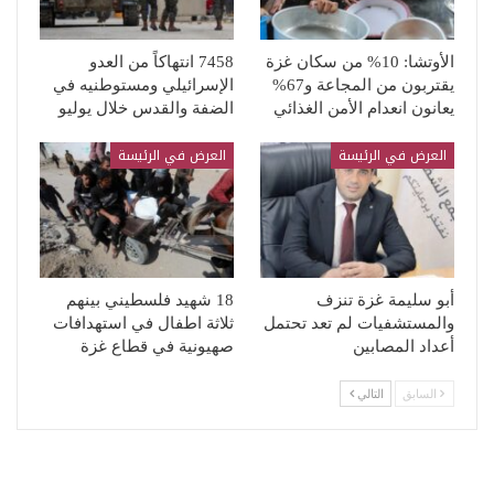
الأوتشا: 10% من سكان غزة
7458 انتهاكاً من العدو
يقتربون من المجاعة و67%
الإسرائيلي ومستوطنيه في
يعانون انعدام الأمن الغذائي
الضفة والقدس خلال يوليو
العرض في الرئيسة
العرض في الرئيسة
أبو سليمة غزة تنزف
18 شهيد فلسطيني بينهم
والمستشفيات لم تعد تحتمل
ثلاثة اطفال في استهدافات
أعداد المصابين
صهيونية في قطاع غزة
السابق
التالي