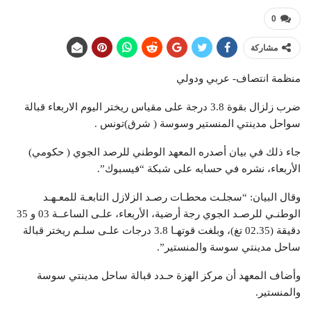
0
مشاركة
منظمة انتصاف- عربي ودولي
ضرب زلزال بقوة 3.8 درجة على مقياس ريختر اليوم الاربعاء قبالة
سواحل مدينتي المنستير وسوسة ( شرق)تونس .
جاء ذلك في بيان أصدره المعهد الوطني للرصد الجوي ( حكومي)
الأربعاء، نشره في حسابه على شبكة “فيسبوك”.
وقال البيان: “سجلـت محطـات رصـد الزلازل التابعـة للمعـهـد
الوطنـي للرصـد الجوي رجة أرضية، الأربعاء، علـى الساعــة 03 و 35
دقيقة (02.35 تغ)، وبلغت قوتهـا 3.8 درجات علـى سلـم ريختر قبالة
ساحل مدينتي سوسة والمنستير”.
وأضاف المعهد أن مركز الهزة حـدد قبالة ساحل مدينتي سوسة
والمنستير.