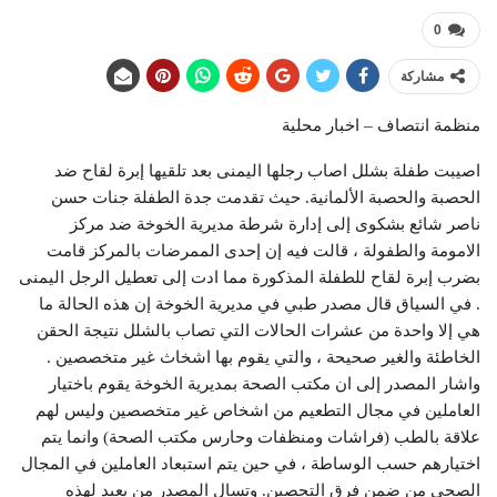
0
مشاركة
منظمة انتصاف – اخبار محلية
اصيبت طفلة بشلل اصاب رجلها اليمنى بعد تلقيها إبرة لقاح ضد
الحصبة والحصبة الألمانية. حيث تقدمت جدة الطفلة جنات حسن
ناصر شائع بشكوى إلى إدارة شرطة مديرية الخوخة ضد مركز
الامومة والطفولة ، قالت فيه إن إحدى الممرضات بالمركز قامت
بضرب إبرة لقاح للطفلة المذكورة مما ادت إلى تعطيل الرجل اليمنى
. في السياق قال مصدر طبي في مديرية الخوخة إن هذه الحالة ما
هي إلا واحدة من عشرات الحالات التي تصاب بالشلل نتيجة الحقن
الخاطئة والغير صحيحة ، والتي يقوم بها اشخاث غير متخصصين .
واشار المصدر إلى ان مكتب الصحة بمديرية الخوخة يقوم باختيار
العاملين في مجال التطعيم من اشخاص غير متخصصين وليس لهم
علاقة بالطب (فراشات ومنظفات وحارس مكتب الصحة) وانما يتم
اختيارهم حسب الوساطة ، في حين يتم استبعاد العاملين في المجال
الصحي من ضمن فرق التحصين. وتسال المصدر من يعيد لهذه