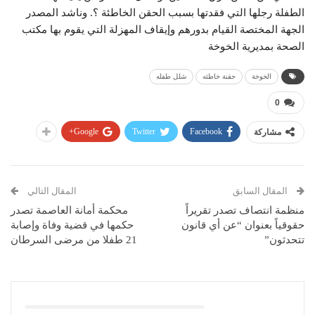
الطفلة رجلها التي فقدتها بسبب الحقن الخاطئة ؟. وناشد المصدر
الجهة المختصة القيام بدورهم وإيقاف المهزلة التي يقوم بها مكتب
الصحة بمديرية الخوخة
الخوخة
حقنة خاطئه
شلل طفله
0
Google+
Twitter
Facebook
مشاركة
المقال السابق
المقال التالي
منظمة انتصاف تصدر تقريراً
محكمة أمانة العاصمة تصدر
حقوقياً بعنوان “عن أي قانون
حكمها في قضية وفاة وإصابة
تتحدثون”
21 طفلا من مرضى السرطان
قد يعجبك ايضا