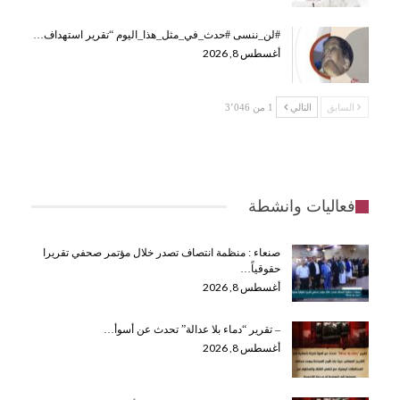
#لن_ننسى #حدث_في_مثل_هذا_اليوم “تقرير استهداف…
أغسطس 8, 2026
السابق
التالي
1 من 3٬046
فعاليات وانشطة
صنعاء : منظمة انتصاف تصدر خلال مؤتمر صحفي تقريرا
حقوقياً…
أغسطس 8, 2026
– تقرير “دماء بلا عدالة” تحدث عن أسوأ…
أغسطس 8, 2026