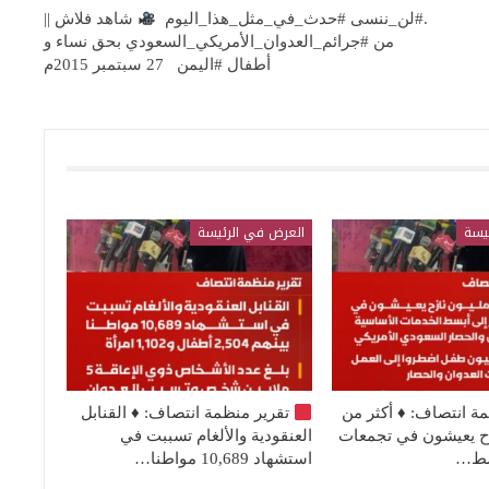
.#لن_ننسى #حدث_في_مثل_هذا_اليوم
شاهد فلاش ||
من #جرائم_العدوان_الأمريكي_السعودي بحق نساء و
أطفال #اليمن 27 سبتمبر 2015م
يسة
العرض في الرئيسة
مة انتصاف:
♦️
أكثر من
تقرير منظمة انتصاف:
♦️
القنابل
نازح يعيشون في تجمعات
العنقودية والألغام تسببت في
بسط…
استشهاد 10,689 مواطنا…