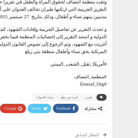
وثقت منظمة انتصاف لحقوق المرأة والطفل في تقريراًً حقو
التقرير الجريمة التي ارتكبها طيران تحالف العدوان على 
مدنيين بينهم نساء و أطفال، وذلك بتاريخ 27 سبتمبر 2015م
و تحدث التقرير عن تفاصيل الجريمة وإفادات الشهود، كما 
الدولية و استند التقرير إلى إحصائيات المنظمة فيما يخص
أجريت مع الشهود، وتم الرجوع إلى نصوص القانون الدولية 
المرتكبة بحق نساء وأطفال منطقة بني زيلع
#أمريكا_تقتل_الشعب_اليمني
#منظمة_انتصاف
#Entesaf_Org
تقزير
قريه بني زيلع
نيران العدوان"
Google+
Twitter
Facebook
مشاركة
المقال السابق