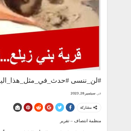
#لن_ننسى #حدث_في_مثل_هذا_اليوم 
في
سبتمبر 28, 2023
مشاركة
منظمة انتصاف – تقرير