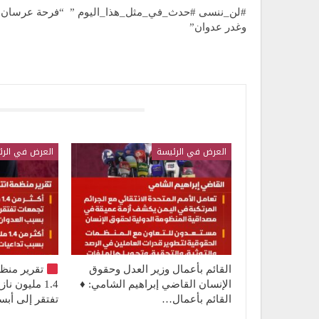
#لن_ننسى #حدث_في_مثل_هذا_اليوم ” “فرحة عرسان
وغدر عدوان”
قد يعجبك ايضا
العرض في الرئيسة
العرض في الرئ
القائم بأعمال وزير العدل وحقوق
تقرير منظ
الإنسان القاضي إبراهيم الشامي: ♦️
1.4 مليون 
القائم بأعمال…
تفتقر إلى أ