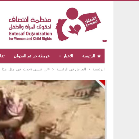
الرئيسة
الاخبار
خريطة جرائم العدوان
تقا
الرئيسة
العرض في الرئيسة
#لن_ننسى #حدث_في_مثل_هذا_اليو