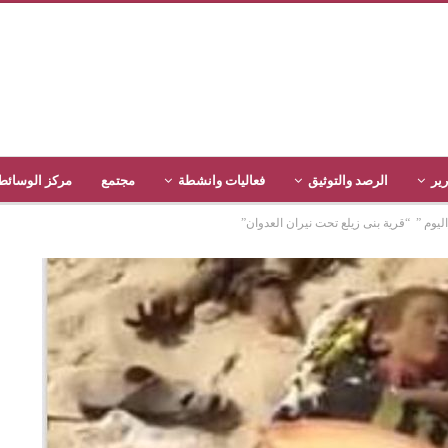
رير
الرصد والتوثيق
فعاليات وانشطة
مجتمع
مركز الوسائط
م ” “قرية بنى زيلع تحت نيران العدوان”