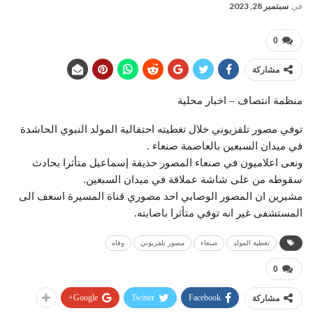
في
سبتمبر 28, 2023
0
مشاركة
منظمة انتصاف – اخبار محلية
توفي مصور تلفزيوني خلال تغطيته احتفالية المولد النبوي الحاشدة
في ميدان السبعين بالعاصمة صنعاء .
ونعى اعلاميون في صنعاء المصور حذيفة إسماعيل متأثرا بحادث
سقوطه من على شاشة عملاقة في ميدان السبعين.
مشيرين ان المصور الوصابي احد مصوري قناة المسيرة اسعف الى
المستشفى غير انه توفي متأثرا باصابته.
تغطية المولد
صنعاء
مصور تلفزيوني
وفاه
0
Google+
Twitter
Facebook
مشاركة