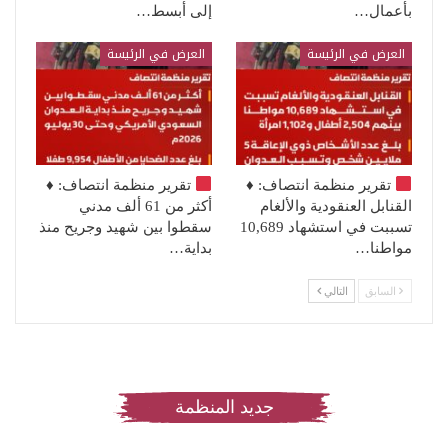
بأعمال…
إلى أبسط…
العرض في الرئيسة
العرض في الرئيسة
تقرير منظمة انتصاف:
♦️
تقرير منظمة انتصاف:
♦️
القنابل العنقودية والألغام
أكثر من 61 ألف مدني
تسببت في استشهاد 10,689
سقطوا بين شهيد وجريح منذ
مواطنا…
بداية…
السابق
التالي
جديد المنظمة