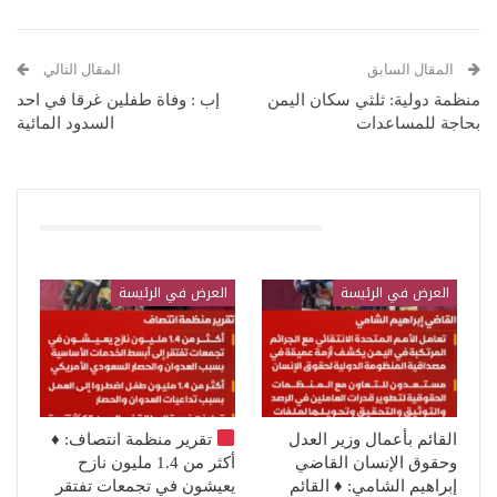
المقال السابق
المقال التالي
منظمة دولية: ثلثي سكان اليمن
إب : وفاة طفلين غرقا في احد
بحاجة للمساعدات
السدود المائية
قد يعجبك ايضا
العرض في الرئيسة
العرض في الرئيسة
القائم بأعمال وزير العدل
تقرير منظمة انتصاف:
♦️
وحقوق الإنسان القاضي
أكثر من 1.4 مليون نازح
إبراهيم الشامي: ♦️ القائم
يعيشون في تجمعات تفتقر