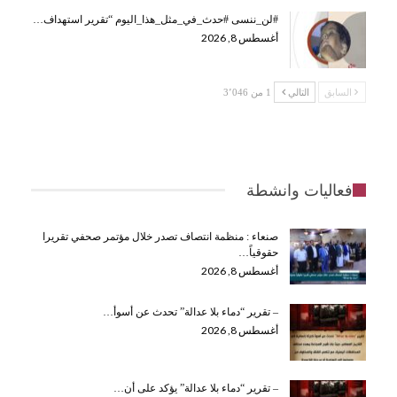
#لن_ننسى #حدث_في_مثل_هذا_اليوم “تقرير استهداف…
أغسطس 8, 2026
السابق
التالي
1 من 3٬046
فعاليات وانشطة
صنعاء : منظمة انتصاف تصدر خلال مؤتمر صحفي تقريرا
حقوقياً…
أغسطس 8, 2026
– تقرير “دماء بلا عدالة” تحدث عن أسوأ…
أغسطس 8, 2026
– تقرير “دماء بلا عدالة” يؤكد على أن…