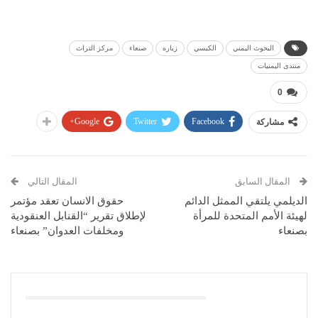
البحوث اليمني
الكبسي
زياره
صنعاء
مركز التراث
منتدى اليمنيات
0
Google+
Twitter
Facebook
مشاركة
المقال السابق
المقال التالي
الديلمي يلتقي الممثل الدائم
حقوق الانسان تعقد مؤتمر
لهيئة الأمم المتحدة للمرأة
لإطلاق تقرير “القنابل العنقودية
بصنعاء
ومخلفات العدوان” بصنعاء
قد يعجبك ايضا