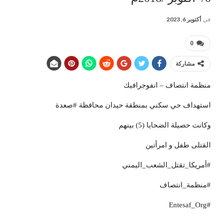
في
أكتوبر 6, 2023
0
مشاركة
منظمة انتصاف – انفوجرافيك
استهداف حي سكني بمنطقة حيدان محافظة #صعدة
وكانت حصيلة الضحايا (5) بينهم
القتلى طفل و امرأتين
#أمريكا_تقتل_الشعب_اليمني
#منظمة_انتصاف
#Entesaf_Org