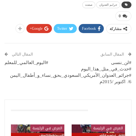
جرايم العدوان
صعده
0
Google+
Twitter
Facebook
مشاركة
المقال السابق
المقال التالي
#لن_ننسى
#اليوم_العالمي_للمعلم
#حدث_في_مثل_هذا_اليوم
#جرائم_العدوان_الأمريكي_السعودي_بحق_نساء_و_أطفال_اليمن
6/ اكتوبر /2015م
قد يعجبك ايضا
العرض في الرئيسة
العرض في الرئيسة