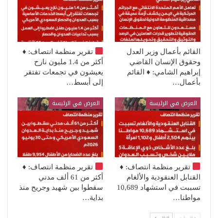
القائم بأعمال وزير العدل
تقرير منظمة انتصاف:
♦️
وحقوق الإنسان القاضي
أكثر من 1.4 مليون نازح
إبراهيم الشامي: ♦️ القائم
يعيشون في تجمعات تفتقر
بأعمال…
إلى أبسط…
العرض في الرئيسة
العرض في الرئيسة
تقرير منظمة انتصاف:
♦️
تقرير منظمة انتصاف:
♦️
القنابل العنقودية والألغام
أكثر من 61 ألف مدني
تسببت في استشهاد 10,689
سقطوا بين شهيد وجريح منذ
مواطنا…
بداية…