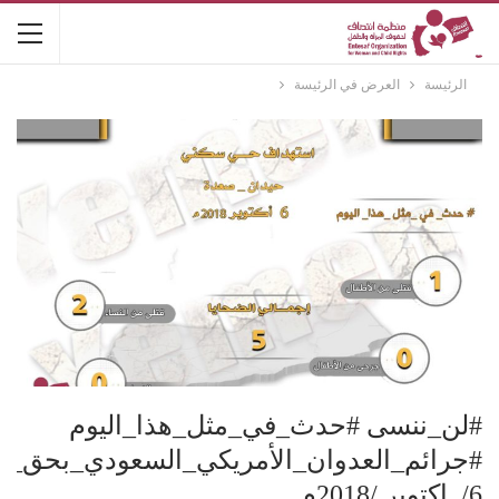
الرئيسة
العرض في الرئيسة
#لن_ننسى #حدث_في_مثل_هذا_اليوم
#جرائم_العدوان_الأمريكي_السعودي_بحق_ن
6/ اكتوبر /2018م