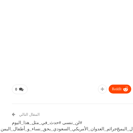
ReddIt
0
المقال التالي
#لن_ننسى #حدث_في_مثل_هذا_اليوم
ل_اليمن
#جرائم_العدوان_الأمريكي_السعودي_بحق_نساء_و_أطفال_اليمن