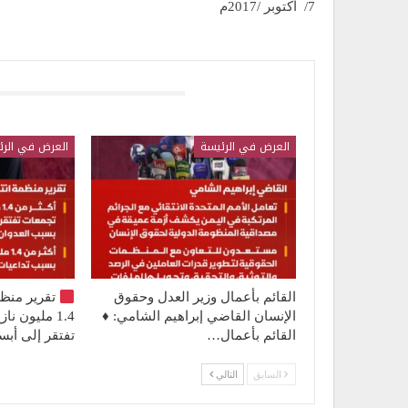
7/ اكتوبر /2017م
قد يعجبك ايضا
العرض في الرئيسة
العرض في الرئ
القائم بأعمال وزير العدل وحقوق
تقرير منظ
الإنسان القاضي إبراهيم الشامي: ♦️
1.4 مليون 
القائم بأعمال…
تفتقر إلى أ
السابق
التالي