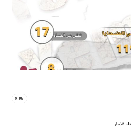
0
ة #ذمار