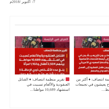
7/ اكتوبر /2018م
يسة
العرض في الرئيسة
مة انتصاف:
♦️
أكثر من
تقرير منظمة انتصاف:
♦️
القنابل
نازح يعيشون في تجمعات
العنقودية والألغام تسببت في
بسط…
استشهاد 10,689 مواطنا…