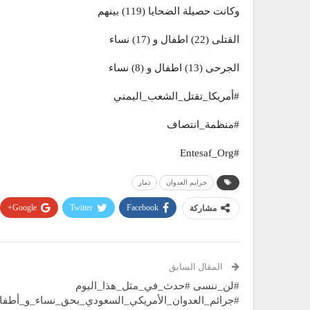
وكانت حصيلة الضحايا (119) بينهم
القتلى (22) اطفال و (17) نساء
الجرحى (13) اطفال و (8) نساء
#أمريكا_تقتل_الشعب_اليمني
#منظمة_انتصاف
#Entesaf_Org
جرايم العدوان
ذمار
Google+
Twitter
Facebook
مشاركة
المقال السابق
#لن_ننسى #حدث_في_مثل_هذا_اليوم
#جرائم_العدوان_الأمريكي_السعودي_بحق_نساء_و_أطفا