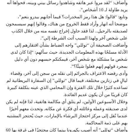
وأضاف: “لقد مروا عبر هاتفه وشاهدوا رسائل بيني وبينه، فحواها أنه
يريد طاولة لـ 10 أشخاص”.
وتابع: “قالوا: هل هذا رمز المخدرات؟ فيما أجابهم بيدرو بنعم”،
موضحا أنه انهار وأراد فقط الخروج من هناك، وقالوا إنهم سيسمحون
لصديقته بالرحيل.. لذا فقد حاول إخراج نفسه منه من خلال الكذب
على شخص آخر ولهذا السبب أتت الشرطة إلي”.
وأضافت الصحيفة أن “توللي” واجه الضباط بشأن افتقارهم إلى
الأدلة مسلحًا بهذه المعلومات الجديدة، حيث سألهم: “إذا كان لدى
شخص ما مشكلة مع شخص آخر، فيمكنكم حبسهم دون أي دليل
بمجرد قولهم إنهم فعلوا شيئًا؟”.
وأدى رفضه الاعتراف بالجرائم إلى نقله من سجن إلى آخر، وقضاء
ليالٍ في زنازين مختلفة، فيما قال “توللي” إن السفارة البريطانية لم
تساعده كثيرًا خلال تلك الفترة وإن المحامي الذي عينه بتكلفة كبيرة
كان قريبًا من أن يكون عديم الفائدة.
وخلال الأسبوعين الأولين، لم يتلق أي مكالمة هاتفية، لذا فإنه لم يكن
لدى صديقته وعمله وعائلته أي فكرة عن مكانه. وتحدث معهم أخيرًا
عندما نُقل إلى مركز احتجاز البرشاء بالإمارات، حيث يُحتجز المشتبه
بهم على ذمة المحاكمة.
وأضاف “توللي” أنه أصيب بكورونا بينما كان محتجزًا في غرفة بها 60