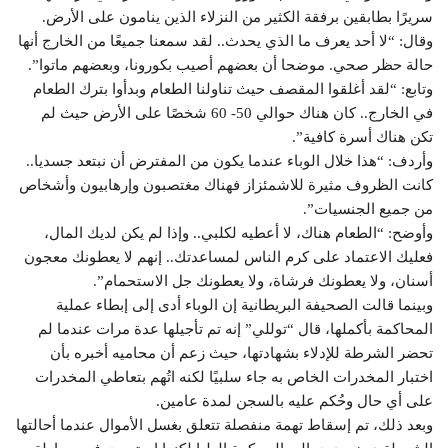
سريرًا بطابقين برفقة الكثير من النزلاء الذين ينامون على الأرض.
وقال: “لا أحد يعرف ما الذي يحدث.. لقد سمعنا جميعًا من الخارج أنها
حالة حظر صحي. موضحا أن بعضهم أصيب بكورونا، وبعضهم ماتوا”.
وتابع: “لقد أغلقوا المقصف حيث تناولنا الطعام وبدأوا بترك الطعام
في الخارج.. كان هناك حوالي 50- 60 شخصًا على الأرض حيث لم
تكن هناك أسرة كافية”.
وأردف: “هذا خلال الوباء عندما يكون من المفترض أن نبتعد جسديا..
كانت الظروف مثيرة للاشمئزاز فهناك مغتصبون وإرهابيون وأشخاص
من جميع الجنسيات”.
وأوضح: “الطعام هناك، لا أعطيه لكلبي.. وإذا لم يكن لديك المال،
فعليك الاعتماد على كرم الناس لمساعدتك.. إنهم لا يعطونك معجون
أسنان، ولا يعطونك فرشاة، ولا يعطونك جل الاستحمام”.
وبينما قالت الصحيفة البريطانية إن الوباء أدى إلى إبطاء عملية
المحاكمة بأكملها، قال “توللي” إنه تم تأجيلها عدة مرات عندما لم
تحضر الشرطة للإدلاء بشهادتها، حيث زعم أن محاميه أخبره بأن
اختبار المخدرات الخاص به جاء سلبيًا لكنه اتُهم بتعاطي المخدرات
على أي حال وحُكم عليه بالسجن لمدة عامين.
وبعد ذلك، تم إسقاط تهمة منفصلة تتعلق بغسل الأموال عندما أحالتها