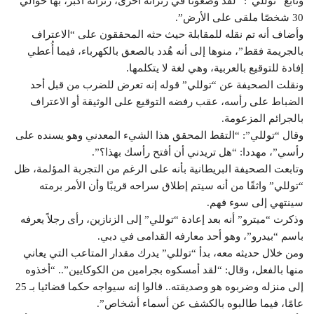
وتابع “توللي”: “لقد وضعونا في زنزانة أخرى، زنزانة أكبر، بها حوالي
30 شخصًا ملقى على الأرض”.
وأضاف أنه تم نقله للمقابلة حيث حثه المحققون على “الاعتراف
بالجريمة فقط”، منوها إلى أنه هُدد بالصعق بالكهرباء، فيما أُعطي
إفادة للتوقيع بالعربية، وهي لغة لا يتكلمها.
ونقلت الصحيفة عن “توللي” قوله إنه تعرض للضرب من قبل أحد
الضباط على رأسه، عقب رفضه التوقيع على الوثيقة أو الاعتراف
بالجرائم المزعومة.
وقال “توللي”: “التقط المحقق هذا الشيء المعدني وهو يسنده على
رأسي”، مهددا: “هل تريدني أن أفتح رأسك بهذا؟”.
وتابعت الصحيفة البريطانية بأنه على الرغم من التجربة المؤلمة، ظل
“توللي” واثقًا من أنه سيتم إطلاق سراحه قريبًا وأن الأمر برمته
سينتهي إلى سوء فهم.
وذكرت “ميترو” أنه بعد إعادة “توللي” إلى الزنازين، رأى رجلاً يعرفه
باسم “بيدرو”، وهو أحد معارفه القدامى في دبي.
ومن خلال حديثه معه، بدأ “توللي” يدرك مقدار المتاعب التي يعاني
منها بالفعل، وقال: “لقد أمسكوه بجرامين من الكوكايين”.. “أخذوه
إلى منزله وضربوه هو وصديقته.. قالوا إنه سيواجه حكما قضائيا بـ 25
عامًا، فيما طالبوه بالكشف عن أسماء أشخاص”.