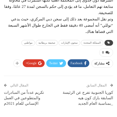
الشرطة دون جدوى إلى المحكمة العليا لكنها استمرت في محاولة
متابعة تهم التعامل، ما قد يؤدي إلى حكم بالسجن لمدة 27 عامًا، وفقا
للصحيفة.
وتم نقل المجموعة بعد ذلك إلى سجن دبي المركزي، حيث يدعي
“توللي” أنه أمضى 40 دقيقة فقط في الخارج طوال الأشهر السبعة
التي قضاها هناك.
المملكة المتحدة
سجون الإمارات
صحيفة بريطانية
مواطني
0
Google+
Twitter
Facebook
مشاركة
المقال السابق
المقال التالي
كوريا الجنوبية تفرج عن الرئيسة
تكريم عدداً من المبادرات
السابقة بارك كون هيه
والمتطوعين في العمل
_بمناسبة العام الجديد
الإنساني للعام 2021م