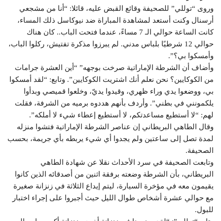
وروى “توللي” للصحيفة وقائع القبض عليه، قائلا: “أنا من مشجعي
أرسنال وكنت أستعد لمشاهدة المباراة ضد نيوكاسل ذلك المساء،
كانت الساعة حوالي الـ 7 مساءً، عندما فتحت الباب.. كان هناك
حوالي 12 شرطيًا بلباس مدني. لم يبرزوا مذكرة تفتيش، ركلوا الباب،
وأمسكوا بي؟”.
وأضاف أن الشرطة الإماراتية صرخت بوجهه” “أين العشرة جرامات
من الكوكايين؟ نحن نعلم أنك اشتريت الكوكايين”. وتابع: “لقد أمسكوا
بي، ووضعوا يدي وراء ظهري، وقيدوا يديّ، وخلعوا قميصي وبدأوا
يلكمونني في بطني”. وأردف بأنهم هددوه برميه من الشرفة، فقلت
لهم: “لا أستطيع مساعدتكم، لا أستطيع إعطاء شيء لا أملكه”.
وقال الطاهي البريطاني إن عناصر الشرطة الإماراتية فتشوا منزله
لمدة تصل إلى ساعتين ولم يجدوا أي شيء يربطه بأي جريمة، بحسب
الصحيفة.
وتابعت الصحيفة في سرد الأحداث نقلا عن شهادة الطاهي
البريطاني، بأن الشرطة وضعته برفقة اثنين من أصدقائه الذين كانوا
يقيمون معه في مؤخرة السيارة، ليتم إيداع الثلاثة في زنزانة صغيرة
مع حوالي عشرة أشخاص طوال الليل حيث أجبروا على إجراء اختبار
للبول.