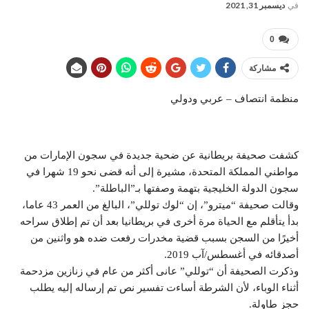
في
ديسمبر 31, 2021
0
مشاركة
منظمة انتصاف – عربي ودولي
كشفت صحيفة بريطانية عن ضحية جديدة في سجون الإمارات من
مواطني المملكة المتحدة، مشيرة إلى أنه قضى نحو 19 شهرا في
سجون الدولة الخليجية بتهمة وصفتها بـ”الباطلة”.
وقالت صحيفة “ميترو”، إن “لوك توللي”، البالغ من العمر 43 عاما،
بدأ يتأقلم مع الحياة مرة أخرى في بريطانيا بعد أن تم إطلاق سراحه
أخيرًا من السجن بسبب قضية مخدرات رفعت ضده هو واثنين من
أصدقائه في أغسطس/آب 2019.
وذكرت الصحيفة أن “توللي” عانى أكثر من عام في زنازين مزدحمة
أثناء الوباء، لأن الشرطة أساءت تفسير نص تم إرساله إليه يطلب
حجز طاولة.