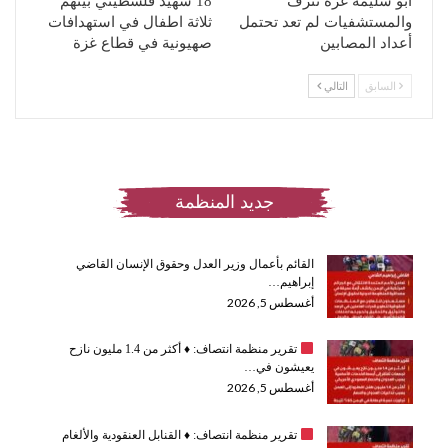
أبو سليمة غزة تنزف
18 شهيد فلسطيني بينهم
والمستشفيات لم تعد تحتمل
ثلاثة اطفال في استهدافات
أعداد المصابين
صهيونية في قطاع غزة
السابق
التالي
جديد المنظمة
القائم بأعمال وزير العدل وحقوق الإنسان القاضي
إبراهيم…
أغسطس 5, 2026
تقرير منظمة انتصاف:
♦️
أكثر من 1.4 مليون نازح
يعيشون في…
أغسطس 5, 2026
تقرير منظمة انتصاف:
♦️
القنابل العنقودية والألغام