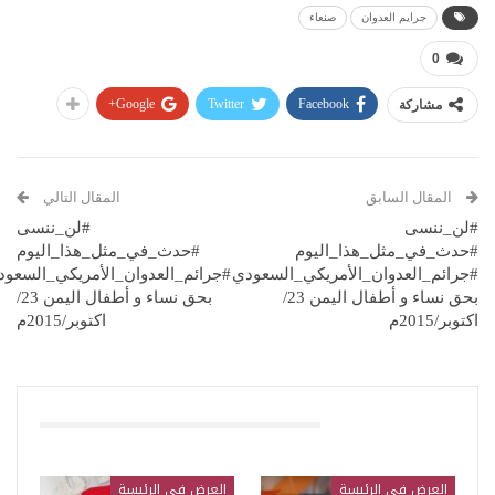
جرايم العدوان
صنعاء
0
Google+
Twitter
Facebook
مشاركة
المقال السابق
المقال التالي
#لن_ننسى
#لن_ننسى
#حدث_في_مثل_هذا_اليوم
#حدث_في_مثل_هذا_اليوم
#جرائم_العدوان_الأمريكي_السعودي
#جرائم_العدوان_الأمريكي_السعود
بحق نساء و أطفال اليمن 23/
بحق نساء و أطفال اليمن 23/
اكتوبر/2015م
اكتوبر/2015م
قد يعجبك ايضا
العرض في الرئيسة
العرض في الرئيسة