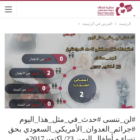
الرئيسة
العرض في الرئيسة
#لن_ننسى #حدث_في_مثل_هذا_اليوم
#جرائم_العدوان_الأمريكي_السعودي بحق
نساء و أطفال اليمن 23/ اكتوبر2017م