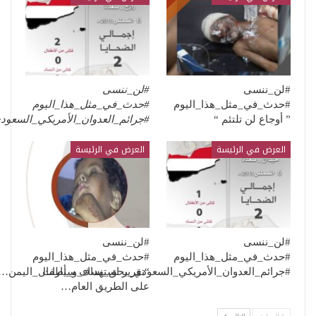
#لن_ننسى
#لن_ننسى
#حدث_في_مثل_هذا_اليوم
#حدث_في_مثل_هذا_اليوم
” أوجاع لن تلتئم “
#جرائم_العدوان_الأمريكي_السعو
العرض في الرئيسة
العرض في الرئيسة
#لن_ننسى
#لن_ننسى
#حدث_في_مثل_هذا_اليوم
#حدث_في_مثل_هذا_اليوم
“تقرير استهداف سيارات
#جرائم_العدوان_الأمريكي_السعودي_بحق_نساء_و_أطفال_اليمن…
على الطريق العام…