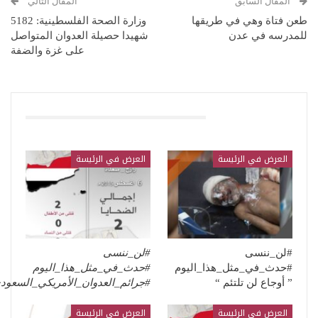
المقال السابق
المقال التالي
طعن فتاة وهي في طريقها
وزارة الصحة الفلسطينية: 5182
للمدرسه في عدن
شهيدا حصيلة العدوان المتواصل
على غزة والضفة
قد يعجبك ايضا
العرض في الرئيسة
العرض في الرئيسة
#لن_ننسى
#لن_ننسى
#حدث_في_مثل_هذا_اليوم
#حدث_في_مثل_هذا_اليوم
” أوجاع لن تلتئم “
#جرائم_العدوان_الأمريكي_السعو
العرض في الرئيسة
العرض في الرئيسة