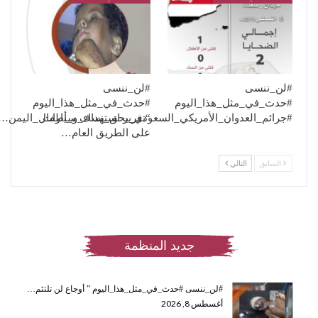
#لن_ننسى
#لن_ننسى
#حدث_في_مثل_هذا_اليوم
#حدث_في_مثل_هذا_اليوم
“تقرير استهداف سيارات
#جرائم_العدوان_الأمريكي_السعودي_بحق_نساء_و_أطفال_اليمن…
على الطريق العام…
السابق
التالي
جديد المنظمة
#لن_ننسى #حدث_في_مثل_هذا_اليوم ” أوجاع لن تلتئم…
أغسطس 8, 2026